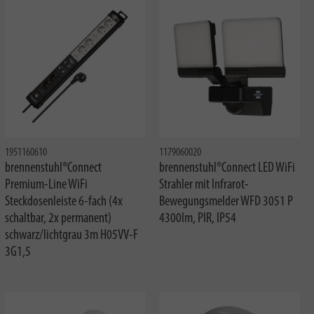
1951160610
1179060020
brennenstuhl®Connect
brennenstuhl®Connect LED WiFi
Premium-Line WiFi
Strahler mit Infrarot-
Steckdosenleiste 6-fach (4x
Bewegungsmelder WFD 3051 P
schaltbar, 2x permanent)
4300lm, PIR, IP54
schwarz/lichtgrau 3m H05VV-F
3G1,5