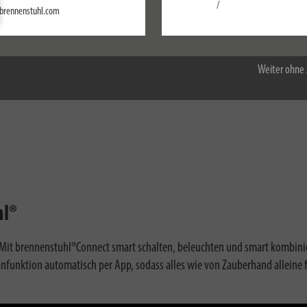
Einstellungen
/
brennenstuhl.com
Smarte WiFi Steckdosenleiste von
Alle akzeptieren
brennenstuhl®Connect
Weiter ohne 
hl®
Mit brennenstuhl®Connect smart schalten, beleuchten und smart kombini
funktion automatisch per App, sodass alles wie von Zauberhand alleine fun