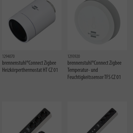
1294070
1293920
brennenstuhl®Connect Zigbee
brennenstuhl®Connect Zigbee
Heizkörperthermostat HT CZ 01
Temperatur- und
Feuchtigkeitssensor TFS CZ 01