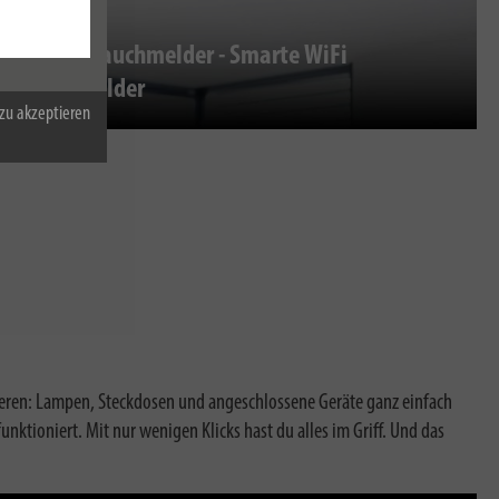
WLAN Rauchmelder - Smarte WiFi
Warnmelder
zu akzeptieren
eren: Lampen, Steckdosen und angeschlossene Geräte ganz einfach
ktioniert. Mit nur wenigen Klicks hast du alles im Griff. Und das