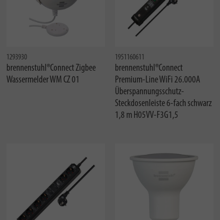
1293930
1951160611
brennenstuhl®Connect Zigbee
brennenstuhl®Connect
Wassermelder WM CZ 01
Premium-Line WiFi 26.000A
Überspannungsschutz-
Steckdosenleiste 6-fach schwarz
1,8 m H05VV-F3G1,5