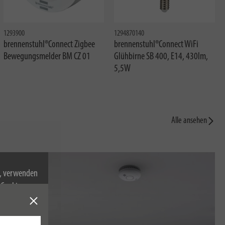
1293900
1294870140
brennenstuhl®Connect Zigbee
brennenstuhl®Connect WiFi
Bewegungsmelder BM CZ 01
Glühbirne SB 400, E14, 430lm,
5,5W
Alle ansehen
n, verwenden
Cookies zu.