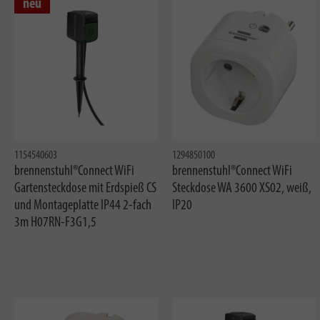
neu
1154540603
1294850100
brennenstuhl®Connect WiFi
brennenstuhl®Connect WiFi
Gartensteckdose mit Erdspieß CS
Steckdose WA 3600 XS02, weiß,
und Montageplatte IP44 2-fach
IP20
3m H07RN-F3G1,5