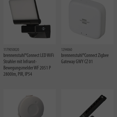
1179050020
1294060
brennenstuhl®Connect LED WiFi
brennenstuhl®Connect Zigbee
Strahler mit Infrarot-
Gateway GWY CZ 01
Bewegungsmelder WF 2051 P
2800lm, PIR, IP54