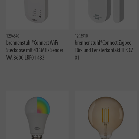
1294840
1293910
brennenstuhl®Connect WiFi
brennenstuhl®Connect Zigbee
Steckdose mit 433MHz Sender
Tür- und Fensterkontakt TFK CZ
WA 3600 LRF01 433
01