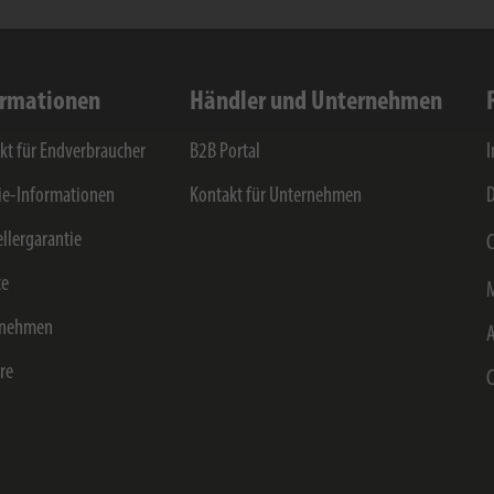
ormationen
Händler und Unternehmen
kt für Endverbraucher
B2B Portal
e-Informationen
Kontakt für Unternehmen
D
ellergarantie
C
ce
rnehmen
ere
C