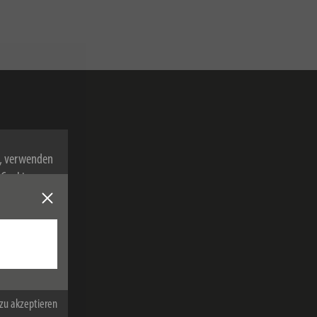
n, verwenden
Cookies zu.
melden
on der Hugo
 werden und
gt.
von
zu akzeptieren