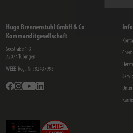
Hugo Brennenstuhl GmbH & Co
Inf
Kommanditgesellschaft
Konta
Seestraße 1-3
Chemi
72074
Tübingen
Herst
WEEE-Reg.-Nr.: 82437993
Servi
Facebook
Instagram
Youtube
Linkedin
Unte
Karri