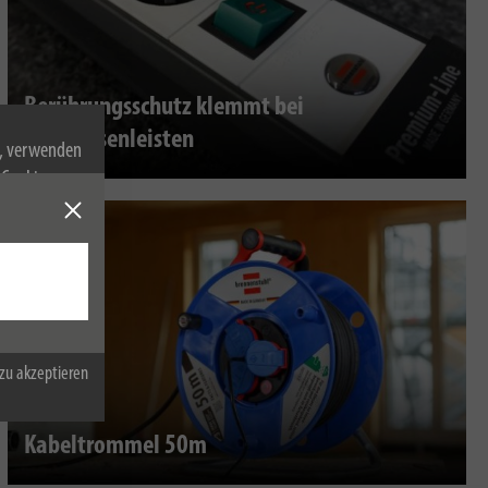
Berührungsschutz klemmt bei
Steckdosenleisten
n, verwenden
Cookies zu.
zu akzeptieren
Kabeltrommel 50m