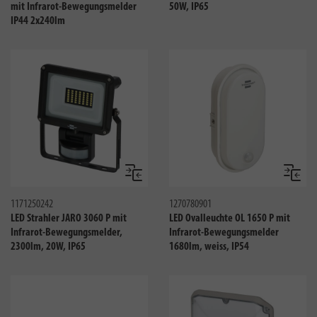
mit Infrarot-Bewegungsmelder
50W, IP65
IP44 2x240lm
Vergleichen
Verglei
1171250242
1270780901
LED Strahler JARO 3060 P mit
LED Ovalleuchte OL 1650 P mit
Infrarot-Bewegungsmelder,
Infrarot-Bewegungsmelder
2300lm, 20W, IP65
1680lm, weiss, IP54