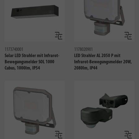
Vergleichen
Verglei
1173740001
1178020901
Solar LED Strahler mit Infrarot-
LED Strahler AL 2050 P mit
Bewegungsmelder SOL 1000
Infrarot-Bewegungsmelder 20W,
Cubus, 1000lm, IP54
2080lm, IP44
Vergleichen
Verglei