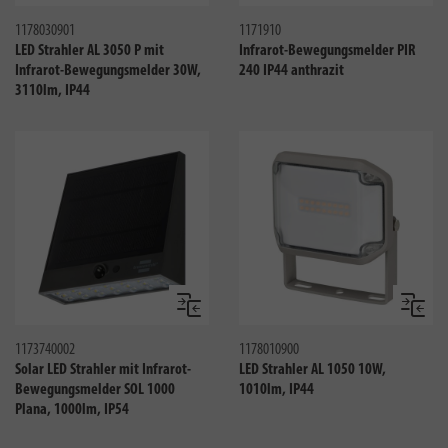
1178030901
1171910
LED Strahler AL 3050 P mit
Infrarot-Bewegungsmelder PIR
Infrarot-Bewegungsmelder 30W,
240 IP44 anthrazit
3110lm, IP44
Vergleichen
Verglei
1173740002
1178010900
Solar LED Strahler mit Infrarot-
LED Strahler AL 1050 10W,
Bewegungsmelder SOL 1000
1010lm, IP44
Plana, 1000lm, IP54