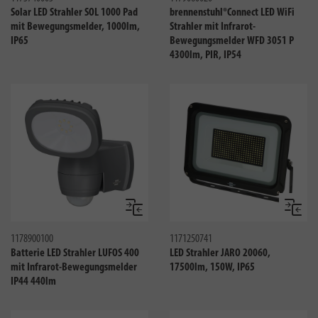
Solar LED Strahler SOL 1000 Pad
brennenstuhl®Connect LED WiFi
mit Bewegungsmelder, 1000lm,
Strahler mit Infrarot-
IP65
Bewegungsmelder WFD 3051 P
4300lm, PIR, IP54
Vergleichen
Verglei
1178900100
1171250741
Batterie LED Strahler LUFOS 400
LED Strahler JARO 20060,
mit Infrarot-Bewegungsmelder
17500lm, 150W, IP65
IP44 440lm