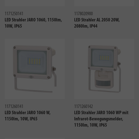
Vergleichen
Verglei
1171250141
1178020900
LED Strahler JARO 1060, 1150lm,
LED Strahler AL 2050 20W,
10W, IP65
2080lm, IP44
Vergleichen
Verglei
1171260141
1171260142
LED Strahler JARO 1060 W,
LED Strahler JARO 1060 WP mit
1150lm, 10W, IP65
Infrarot-Bewegungsmelder,
1150lm, 10W, IP65