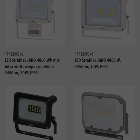
Vergleichen
Verglei
1171260342
1171260341
LED Strahler JARO 4060 WP mit
LED Strahler JARO 4060 W,
Infrarot-Bewegungsmelder,
3450lm, 30W, IP65
3450lm, 30W, IP65