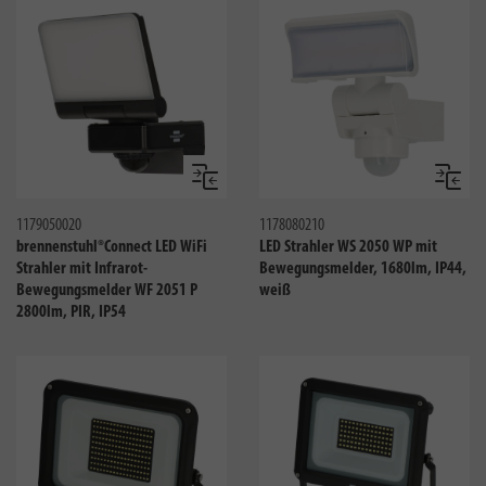
Vergleichen
Verglei
1179050020
1178080210
brennenstuhl®Connect LED WiFi
LED Strahler WS 2050 WP mit
Strahler mit Infrarot-
Bewegungsmelder, 1680lm, IP44,
Bewegungsmelder WF 2051 P
weiß
2800lm, PIR, IP54