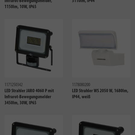
Infrarot-Bewegungsmelder,
3110lm, IP44
1150lm, 10W, IP65
Vergleichen
Verglei
1171250342
1178080200
LED Strahler JARO 4060 P mit
LED Strahler WS 2050 W, 1680lm,
Infrarot-Bewegungsmelder
IP44, weiß
3450lm, 30W, IP65