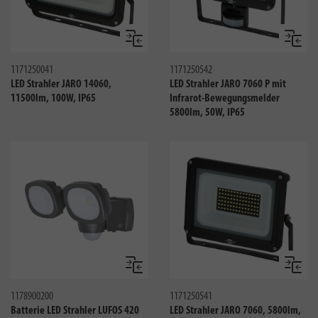
Vergleichen
Verglei
1171250041
1171250542
LED Strahler JARO 14060,
LED Strahler JARO 7060 P mit
11500lm, 100W, IP65
Infrarot-Bewegungsmelder
5800lm, 50W, IP65
Vergleichen
Verglei
1178900200
1171250541
Batterie LED Strahler LUFOS 420
LED Strahler JARO 7060, 5800lm,