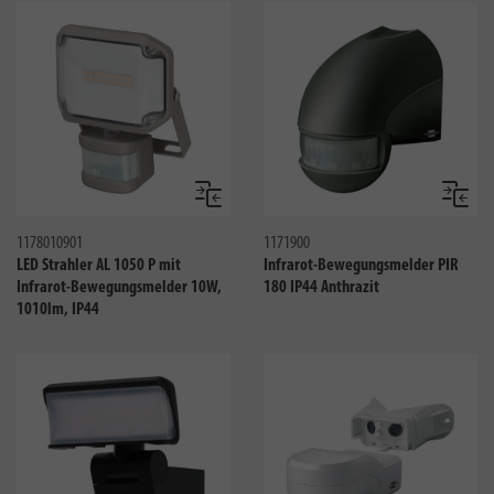
Vergleichen
Verglei
1178010901
1171900
LED Strahler AL 1050 P mit
Infrarot-Bewegungsmelder PIR
Infrarot-Bewegungsmelder 10W,
180 IP44 Anthrazit
1010lm, IP44