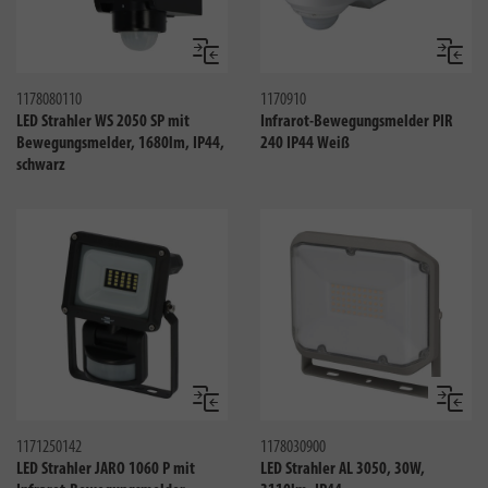
Vergleichen
Verglei
1178080110
1170910
LED Strahler WS 2050 SP mit
Infrarot-Bewegungsmelder PIR
Bewegungsmelder, 1680lm, IP44,
240 IP44 Weiß
schwarz
Vergleichen
Verglei
1171250142
1178030900
LED Strahler JARO 1060 P mit
LED Strahler AL 3050, 30W,