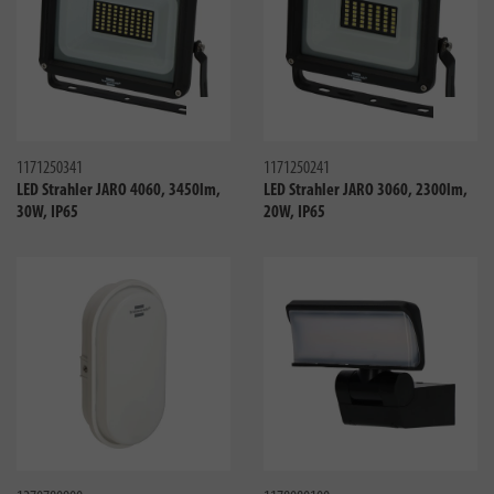
Vergleichen
Verglei
1171250341
1171250241
LED Strahler JARO 4060, 3450lm,
LED Strahler JARO 3060, 2300lm,
30W, IP65
20W, IP65
Vergleichen
Verglei