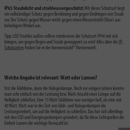
IP65 Staubdicht und strahlwassergeschützt
Mit dieser Schutzart liegt
ein vollständiger Schutz gegen Berührung und gegen Eindringen von Staub
vor. Der Schutz gegen Wasser reicht gegen einen Wasserstrahl (Düse) aus
beliebigem Winkel aus.
Tipp: LED Strahler außen sollten mindestens die Schutzart IP44 mit sich
bringen, um gegen Regen und Staub gewappnet zu sein! Alles über die
IP-
Schutzarten
finden Sie in der brennenstuhl® Themenwelt.
Welche Angabe ist relevant: Watt oder Lumen?
Erst die Glühbirne, dann die Halogenlampe. Noch vor einigen Jahren konnte
man sehr einfach von der Leistung bzw. Watt-Anzahl einer Lampe auf die
Helligkeit schließen. Eine 15 Watt Glühbirne war weniger hell, als eine mit
40 Watt. Watt war in der Zeit von Glüh- und Halogenlampen die
Leistungseinheit, um auf die Helligkeit zu schließen. Das hat sich allerdings
mit den LED und Energiesparlampen geändert, da für diese Lichtquellen die
Einheit Lumen die wichtige Kennzahl ist.