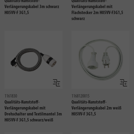
Qualitäts-Kunststoff-
Qualitäts-Kunststoff-
Verlängerungskabel 3m schwarz
Verlängerungskabel mit
H05VV-F 3G1,5
Flachstecker 2m H05VV-F3G1,5
schwarz
Vergleichen
Verglei
1161830
1168120015
Qualitäts-Kunststoff-
Qualitäts-Kunststoff-
Verlängerungskabel mit
Verlängerungskabel 2m weiß
Drehschalter und Textilmantel 3m
H05VV-F 3G1,5
H05VV-F 3G1,5 schwarz/weiß