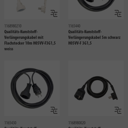
Vergleichen
Verglei
1168980210
1165440
Qualitäts-Kunststoff-
Qualitäts-Kunststoff-
Verlängerungskabel mit
Verlängerungskabel 5m schwarz
Flachstecker 10m H05VV-F3G1,5
H05VV-F 3G1,5
weiss
Vergleichen
Verglei
1165430
1168980020