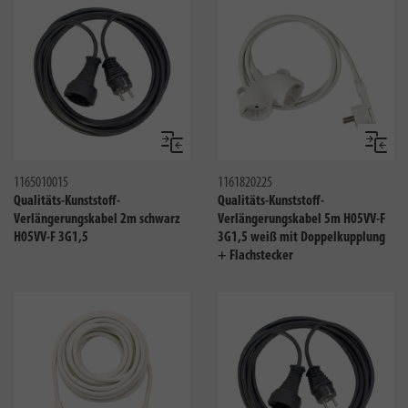
Vergleichen
Verglei
1165010015
1161820225
Qualitäts-Kunststoff-
Qualitäts-Kunststoff-
Verlängerungskabel 2m schwarz
Verlängerungskabel 5m H05VV-F
H05VV-F 3G1,5
3G1,5 weiß mit Doppelkupplung
+ Flachstecker