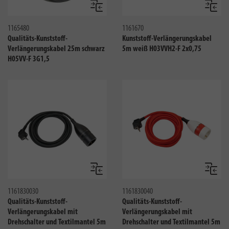
Vergleichen
Verglei
1165480
1161670
Qualitäts-Kunststoff-
Kunststoff-Verlängerungskabel
Verlängerungskabel 25m schwarz
5m weiß H03VVH2-F 2x0,75
H05VV-F 3G1,5
Vergleichen
Verglei
1161830030
1161830040
Qualitäts-Kunststoff-
Qualitäts-Kunststoff-
Verlängerungskabel mit
Verlängerungskabel mit
Drehschalter und Textilmantel 5m
Drehschalter und Textilmantel 5m