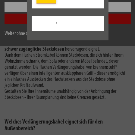
Einstellungen
Alle akzeptieren
/
Weiter ohne zu akzeptieren
praktische
sondern auch eine
platzsparende Lösung
, welche sich
für
schwer zugängliche Steckdosen
hervorragend eignet.
Dank dem flachen Stromkabel können Steckdosen, die sich hinter Ihrem
Wohnzimmerschrank, dem Sofa oder anderen Möbel befindet, clever
genutzt werden. Die flachen Verlängerungskabel von brennenstuhl®
verfügen über einen intelligenten ausklappbaren Griff - dieser ermöglicht
ein einfaches Ausstecken des Flachsteckers aus der Steckdose ohne
jeglichen Kraftaufwand.
Gestalten Sie Ihre Innenräume unabhängig von der Anbringung der
Steckdosen - Ihrer Raumplanung sind keine Grenzen gesetzt.
Welches Verlängerungskabel eignet sich für den
Außenbereich?