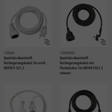
Vergleichen
Verglei
1168440
1168980050
Qualitäts-Kunststoff-
Qualitäts-Kunststoff-
Verlängerungskabel 5m weiß
Verlängerungskabel mit
H05VV-F 3G1,5
Flachstecker 5m H05VV-F3G1,5
schwarz