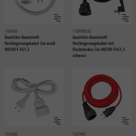
Vergleichen
Verglei
1168430
1168980030
Qualitäts-Kunststoff-
Qualitäts-Kunststoff-
Verlängerungskabel 3m weiß
Verlängerungskabel mit
H05VV-F 3G1,5
Flachstecker 3m H05VV-F3G1,5
schwarz
Vergleichen
Verglei
1161660
1167460