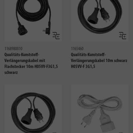
Vergleichen
Verglei
1168980010
1165460
Qualitäts-Kunststoff-
Qualitäts-Kunststoff-
Verlängerungskabel mit
Verlängerungskabel 10m schwarz
Flachstecker 10m H05VV-F3G1,5
H05VV-F 3G1,5
schwarz