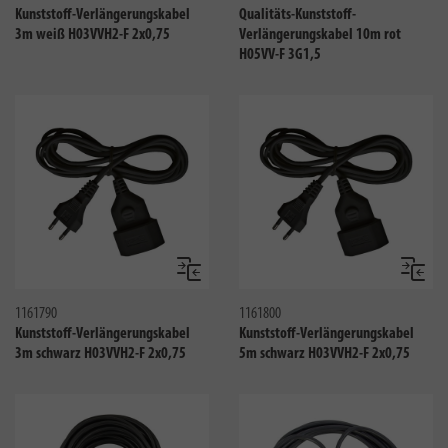
Kunststoff-Verlängerungskabel
Qualitäts-Kunststoff-
3m weiß H03VVH2-F 2x0,75
Verlängerungskabel 10m rot
H05VV-F 3G1,5
Vergleichen
Verglei
1161790
1161800
Kunststoff-Verlängerungskabel
Kunststoff-Verlängerungskabel
3m schwarz H03VVH2-F 2x0,75
5m schwarz H03VVH2-F 2x0,75