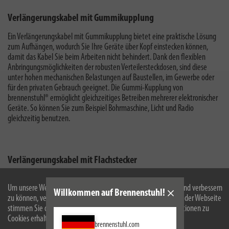
Verlängerungskabel mit Gummikupplung
Ein Verlängerungskabel mit Gummikupplung bietet eine praktische Lösung
zum Aufhängen, wodurch Sie Ihre Geräte über Kopf einstecken können,
damit das Kabel Sie beim Arbeiten nicht behindert. Dank den flexiblen
Anbringungsmöglichkeiten der robusten Verteilersteckdosen, sind diese
unter hohen mechanischen Belastungen auf Baustellen, im Gewerbe oder
für den privaten Gebrauch geeignet. Die Gummi-Kupplung von
brennenstuhl® ermöglicht gleichzeitiges Betreiben mehrerer elektronischer
Geräte. So können Sie zum Beispiel Bohrmaschine, Licht und Radio
gleichzeitig benutzen.
Verlängerungskabel mit Flachstecker
Ein Verlängerungskabel mit extra flachem Stecker ist nicht nur eine
Um unsere Webseite für Sie optimal zu gestalten und fortlaufend verbessern
Willkommen auf Brennenstuhl!
zu können, verwenden wir Cookies. Durch die weitere Nutzung der Webseite
stimmen Sie der Verwendung von Cookies zu. Weitere Informationen zu
Cookies erhalten Sie in unserer
Datenschutzerklärung
.
brennenstuhl.com