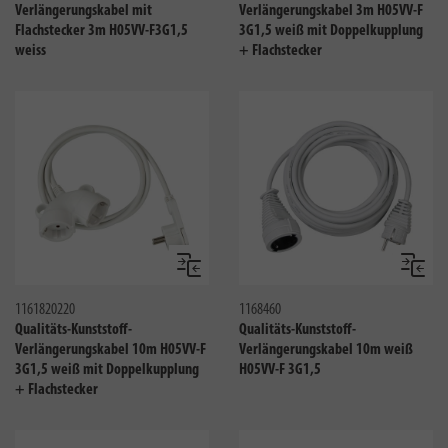
Verlängerungskabel mit
Verlängerungskabel 3m H05VV-F
Flachstecker 3m H05VV-F3G1,5
3G1,5 weiß mit Doppelkupplung
weiss
+ Flachstecker
Vergleichen
Verglei
1161820220
1168460
Qualitäts-Kunststoff-
Qualitäts-Kunststoff-
Verlängerungskabel 10m H05VV-F
Verlängerungskabel 10m weiß
3G1,5 weiß mit Doppelkupplung
H05VV-F 3G1,5
+ Flachstecker