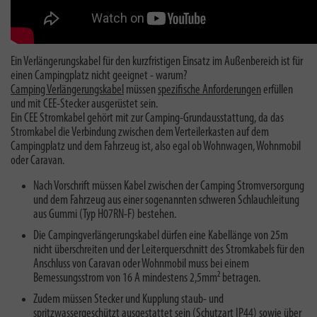
Ein Verlängerungskabel für den kurzfristigen Einsatz im Außenbereich ist für
einen Campingplatz nicht geeignet - warum?
Camping Verlängerungskabel
müssen
spezifische Anforderungen
erfüllen
und mit CEE-Stecker ausgerüstet sein.
Ein CEE Stromkabel gehört mit zur Camping-Grundausstattung, da das
Stromkabel die Verbindung zwischen dem Verteilerkasten auf dem
Campingplatz und dem Fahrzeug ist, also egal ob Wohnwagen, Wohnmobil
oder Caravan.
Nach Vorschrift müssen Kabel zwischen der Camping Stromversorgung
und dem Fahrzeug aus einer sogenannten schweren Schlauchleitung
aus Gummi (Typ H07RN-F) bestehen.
Die Campingverlängerungskabel dürfen eine Kabellänge von 25m
nicht überschreiten und der Leiterquerschnitt des Stromkabels für den
Anschluss von Caravan oder Wohnmobil muss bei einem
Bemessungsstrom von 16 A mindestens 2,5mm² betragen.
Zudem müssen Stecker und Kupplung staub- und
spritzwassergeschützt ausgestattet sein (Schutzart IP44) sowie über