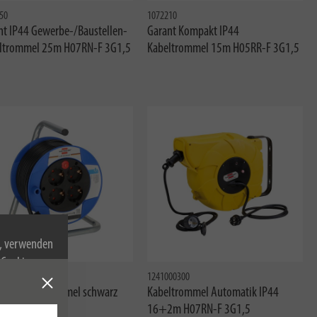
50
1072210
nt IP44 Gewerbe-/Baustellen-
Garant Kompakt IP44
ltrommel 25m H07RN-F 3G1,5
Kabeltrommel 15m H05RR-F 3G1,5
n, verwenden
Cookies zu.
80004
1241000300
akt Kabeltrommel schwarz
Kabeltrommel Automatik IP44
H05VV-F 3G1,5
16+2m H07RN-F 3G1,5