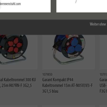
Einstellungen
/
mmel 25m H07RN-F 3G1,5
brennenstuhl.com
Alle akzeptieren
Weiter ohne 
1079850
10791
nal Kabeltrommel 300 KU
Garant Kompakt IP44
Gara
, 25m H07RN-F 3G2,5
Kabeltrommel 15m AT-N05V3V3-F
USB-
3G1,5 blau
F3G1