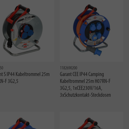
50
1182690200
nt S IP44 Kabeltrommel 25m
Garant CEE IP44 Camping
N-F 3G2,5
Kabeltrommel 25m H07RN-F
3G2,5, 1xCEE230V/16A,
3xSchutzkontakt-Steckdosen