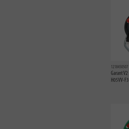
1218450507
Garant V2
H05VV-F3