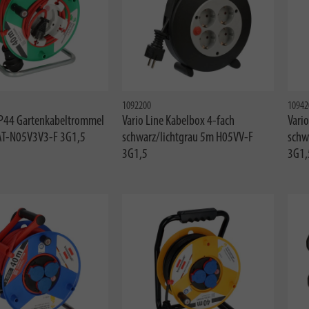
1092200
10942
IP44 Gartenkabeltrommel
Vario Line Kabelbox 4-fach
Vario
AT-N05V3V3-F 3G1,5
schwarz/lichtgrau 5m H05VV-F
schw
3G1,5
3G1,