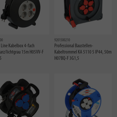
00
9201500210
 Line Kabelbox 4-fach
Professional Baustellen-
arz/lichtgrau 15m H05VV-F
Kabeltrommel KA 5110 5 IP44, 50m
5
H07BQ-F 3G1,5