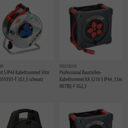
90
9202330210
nt S IP44 Kabeltrommel 50m
Professional Baustellen-
05V3V3-F 3G1,5 schwarz
Kabeltrommel KA 3210 5 IP44, 33m
H07BQ-F 3G2,5