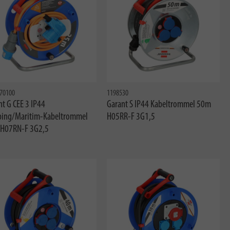
70100
1198530
t G CEE 3 IP44
Garant S IP44 Kabeltrommel 50m
ing/Maritim-Kabeltrommel
H05RR-F 3G1,5
H07RN-F 3G2,5