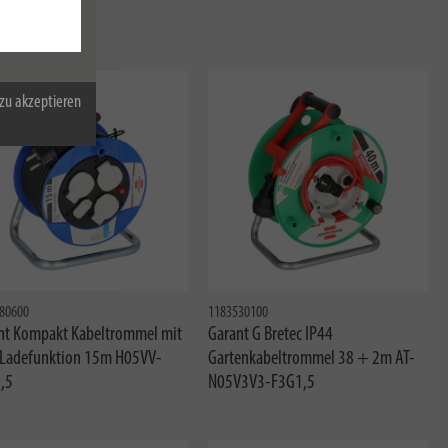
zu akzeptieren
80600
1183530100
nt Kompakt Kabeltrommel mit
Garant G Bretec IP44
Ladefunktion 15m H05VV-
Gartenkabeltrommel 38 + 2m AT-
,5
N05V3V3-F3G1,5