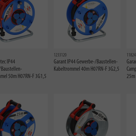
1233120
11824
tec IP44
Garant IP44 Gewerbe-/Baustellen-
Garan
Baustellen-
Kabeltrommel 40m H07RN-F 3G2,5
Camp
mmel 50m H07RN-F 3G1,5
25m 