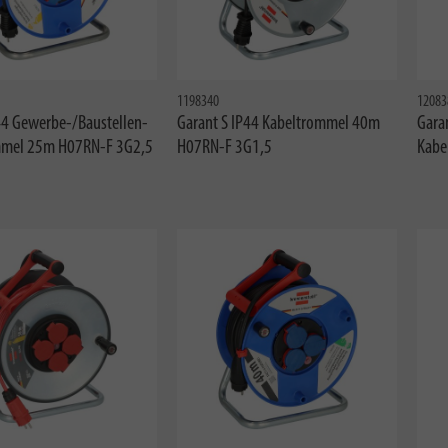
1198340
12083
44 Gewerbe-/Baustellen-
Garant S IP44 Kabeltrommel 40m
Gara
mmel 25m H07RN-F 3G2,5
H07RN-F 3G1,5
Kabe