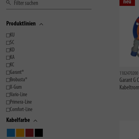
neu
Produktlinien
KU
SC
KD
KA
KC
Garant®
1182470200
Brobusta®
Garant G 
X-Gum
Kabeltro
Vario-Line
Primera-Line
Comfort-Line
Kabelfarbe