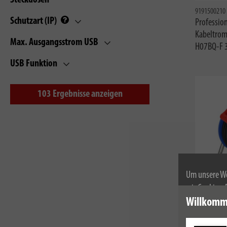
Steckdosen
9191500210
Schutzart (IP)
Profession
Kabeltrom
Max. Ausgangsstrom USB
H07BQ-F 
USB Funktion
103
Ergebnisse anzeigen
Um unsere We
wir Cookies.
1218900
Weitere Infor
Willkomm
Garant Bre
Gewerbe-/