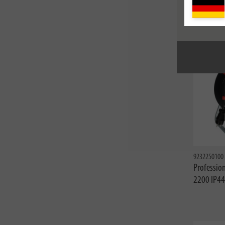
Kabeltro
9232250100
Professio
2200 IP44