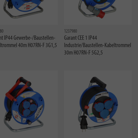
80
1237980
nt IP44 Gewerbe-/Baustellen-
Garant CEE 1 IP44
ltrommel 40m H07RN-F 3G1,5
Industrie/Baustellen-Kabeltrommel
30m H07RN-F 5G2,5