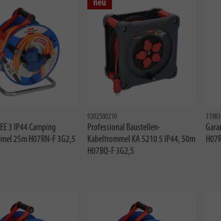
neu
9202500210
11983
CEE 3 IP44 Camping
Professional Baustellen-
Gara
mmel 25m H07RN-F 3G2,5
Kabeltrommel KA 5210 5 IP44, 50m
H07R
H07BQ-F 3G2,5