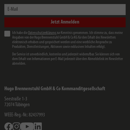
E-Mail
Jetzt Anmelden
Ich habe die
Datenschutzerklärung
zur Kenntnis genommen. Ich stimme zu, dass meine
Angaben von der Hugo Brennenstuhl GmbH & Co KG für den Erhalt des Newsletters
elektronisch erhoben und gespeichert werden und eine werbliche Ansprache zu
Produkten, Dienstleistungen, Aktionen sowie exklusiven Inhalten erfolgt.
Der Service ist unverbindlich, kostenlos und jederzeit widerrufbar. Sie können sich von
dem Erhalt von Informationen per E-Mail jederzeit über den Abmeldelink im Newsletter
abmelden.
Hugo Brennenstuhl GmbH & Co Kommanditgesellschaft
Seestraße 1-3
72074
Tübingen
WEEE-Reg.-Nr.: 82437993
Facebook
Instagram
Youtube
Linkedin