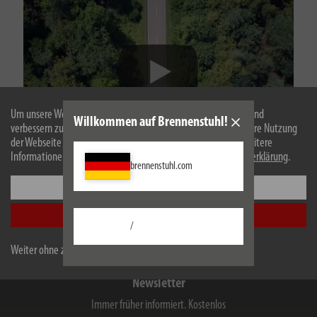
Um unsere Webseite für Sie optimal zu gestalten und fortlaufend
Willkommen auf Brennenstuhl!
verbessern zu können, verwenden wir Cookies. Durch die weitere Nutzung
der Webseite stimmen Sie der Verwendung von Cookies zu. Weitere
Informationen zu Cookies erhalten Sie in unserer
Datenschutzerklärung
.
brennenstuhl.com
®
Wir sind brennenstuhl
Einstellungen
Alle akzeptieren
/
Weiter ohne zu akzeptieren
Newsletter
Immer früher informiert. Kostenlos