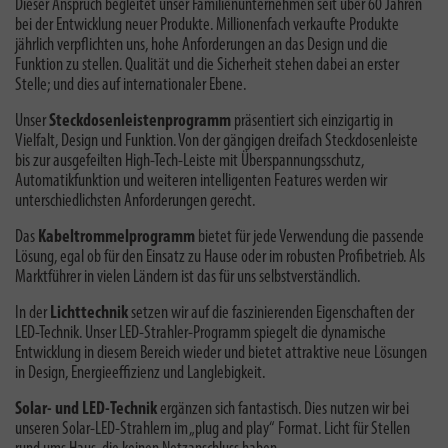
Dieser Anspruch begleitet unser Familienunternehmen seit über 60 Jahren
bei der Entwicklung neuer Produkte. Millionenfach verkaufte Produkte
jährlich verpflichten uns, hohe Anforderungen an das Design und die
Funktion zu stellen. Qualität und die Sicherheit stehen dabei an erster
Stelle; und dies auf internationaler Ebene.
Unser
Steckdosenleistenprogramm
präsentiert sich einzigartig in
Vielfalt, Design und Funktion. Von der gängigen dreifach Steckdosenleiste
bis zur ausgefeilten High-Tech-Leiste mit Überspannungsschutz,
Automatikfunktion und weiteren intelligenten Features werden wir
unterschiedlichsten Anforderungen gerecht.
Das
Kabeltrommelprogramm
bietet für jede Verwendung die passende
Lösung, egal ob für den Einsatz zu Hause oder im robusten Profibetrieb. Als
Marktführer in vielen Ländern ist das für uns selbstverständlich.
In der
Lichttechnik
setzen wir auf die faszinierenden Eigenschaften der
LED-Technik. Unser LED-Strahler-Programm spiegelt die dynamische
Entwicklung in diesem Bereich wieder und bietet attraktive neue Lösungen
in Design, Energieeffizienz und Langlebigkeit.
Solar- und LED-Technik
ergänzen sich fantastisch. Dies nutzen wir bei
unseren Solar-LED-Strahlern im „plug and play“ Format. Licht für Stellen