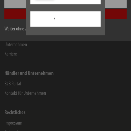
Einstellungen
Kontakt für Endverbraucher
Alle akzeptieren
Chemie-Informationen
/
Herstellergarantie
Weiter ohne zu akzeptieren
Service
Unternehmen
Karriere
Händler und Unternehmen
B2B Portal
Kontakt für Unternehmen
Rechtliches
Impressum