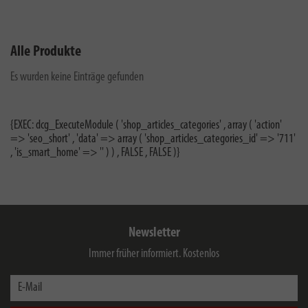
Alle Produkte
Es wurden keine Einträge gefunden
{EXEC: dcg_ExecuteModule ( 'shop_articles_categories' , array ( 'action'
=> 'seo_short' , 'data' => array ( 'shop_articles_categories_id' => '711'
, 'is_smart_home' => '' ) ) , FALSE , FALSE )}
Newsletter
Immer früher informiert. Kostenlos
E-Mail