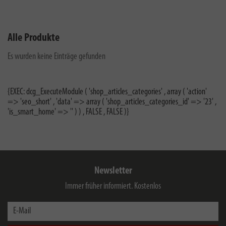
Alle Produkte
Es wurden keine Einträge gefunden
{EXEC: dcg_ExecuteModule ( 'shop_articles_categories' , array ( 'action'
=> 'seo_short' , 'data' => array ( 'shop_articles_categories_id' => '23' ,
'is_smart_home' => '' ) ) , FALSE , FALSE )}
Newsletter
Immer früher informiert. Kostenlos
E-Mail