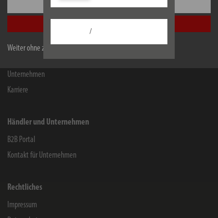
Einstellungen
Kontakt für Endverbraucher
Alle akzeptieren
Chemie-Informationen
/
Herstellergarantie
Weiter ohne zu akzeptieren
Service
Unternehmen
Karriere
Händler und Unternehmen
B2B Portal
Kontakt für Unternehmen
Rechtliches
Impressum