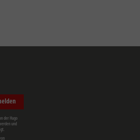
melden
on der Hugo
 werden und
gt.
von