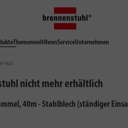
dukte
Themenwelt
News
Service
Unternehmen
N-F 3G2,5
stuhl nicht mehr erhältlich
ommel, 40m - Stahlblech (ständiger Eins