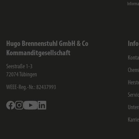
Informa
Hugo Brennenstuhl GmbH & Co
Inf
Kommanditgesellschaft
Konta
Seestraße 1-3
Chemi
72074
Tübingen
Herst
WEEE-Reg.-Nr.: 82437993
Servi
Facebook
Instagram
Youtube
Linkedin
Unte
Karri