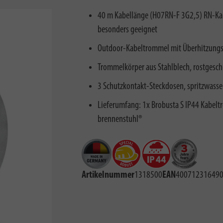
40 m Kabellänge (H07RN-F 3G2,5) RN-Kabel
besonders geeignet
Outdoor-Kabeltrommel mit Überhitzungss
Trommelkörper aus Stahlblech, rostgeschü
3 Schutzkontakt-Steckdosen, spritzwasse
Lieferumfang: 1x Brobusta S IP44 Kabeltr
brennenstuhl®
Artikelnummer
1318500
EAN
40071231649