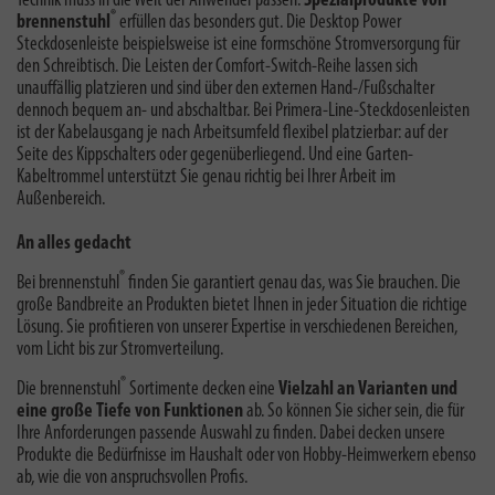
Technik muss in die Welt der Anwender passen.
Spezialprodukte von
®
brennenstuhl
erfüllen das besonders gut. Die Desktop Power
Steckdosenleiste beispielsweise ist eine formschöne Stromversorgung für
den Schreibtisch. Die Leisten der Comfort-Switch-Reihe lassen sich
unauffällig platzieren und sind über den externen Hand-/Fußschalter
dennoch bequem an- und abschaltbar. Bei Primera-Line-Steckdosenleisten
ist der Kabelausgang je nach Arbeitsumfeld flexibel platzierbar: auf der
Seite des Kippschalters oder gegenüberliegend. Und eine Garten-
Kabeltrommel unterstützt Sie genau richtig bei Ihrer Arbeit im
Außenbereich.
An alles gedacht
®
Bei brennenstuhl
finden Sie garantiert genau das, was Sie brauchen. Die
große Bandbreite an Produkten bietet Ihnen in jeder Situation die richtige
Lösung. Sie profitieren von unserer Expertise in verschiedenen Bereichen,
vom Licht bis zur Stromverteilung.
®
Die brennenstuhl
Sortimente decken eine
Vielzahl an Varianten und
eine große Tiefe von Funktionen
ab. So können Sie sicher sein, die für
Ihre Anforderungen passende Auswahl zu finden. Dabei decken unsere
Produkte die Bedürfnisse im Haushalt oder von Hobby-Heimwerkern ebenso
ab, wie die von anspruchsvollen Profis.