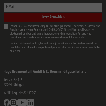
E-Mail
Jetzt Anmelden
Ich habe die
Datenschutzerklärung
zur Kenntnis genommen. Ich stimme zu, dass meine
Angaben von der Hugo Brennenstuhl GmbH & Co KG für den Erhalt des Newsletters
elektronisch erhoben und gespeichert werden und eine werbliche Ansprache zu
Produkten, Dienstleistungen, Aktionen sowie exklusiven Inhalten erfolgt.
Der Service ist unverbindlich, kostenlos und jederzeit widerrufbar. Sie können sich von
dem Erhalt von Informationen per E-Mail jederzeit über den Abmeldelink im Newsletter
abmelden.
Hugo Brennenstuhl GmbH & Co Kommanditgesellschaft
Seestraße 1-3
72074
Tübingen
WEEE-Reg.-Nr.: 82437993
Facebook
Instagram
Youtube
Linkedin