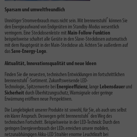
Sparsam und umweltfreundlich
®
Unnötiger Stromverbrauch muss nicht sein. Mit brennenstuhl
können Sie
den Energieaufwand von Endgeräten im Standby-Modus wesentlich
verringern. Eine Steckdosenleiste mit
Main-Follow-Funktion
beispielsweise schaltet alle Geräte in den Slave-Steckdosen automatisch
mit dem Hauptgerät in der Main-Steckdose ab. Achten Sie außerdem auf
das
Save-Energy-Logo
.
Aktualität, Innovationsqualität und neue Ideen
Finden Sie die neuesten, technischen Entwicklungen im fortschrittlichen
®
brennenstuhl
-Sortiment. Zukunftsweisende LED-
Technologie
,
Spitzenwerte bei
Energieeffizienz
, lange
Lebensdauer
und
Sicherheit
durch Überhitzungsschutz, Warnsignale oder geringe
Erwärmung eröffnen neue Perspektiven.
Die Langlebigkeit unserer Produkte ist sowohl, für Sie, als auch uns selbst
®
ein klarer Anspruch. Deswegen geht brennenstuhl
den Weg des
technischen Fortschritt. Beispielsweise in der LED-Technick: Durch den
geringen Energieverbrauch der LEDs erreichen unsere mobilen,
netzunabhängigen Akku-LED Strahler enorme Leuchtkraft bei