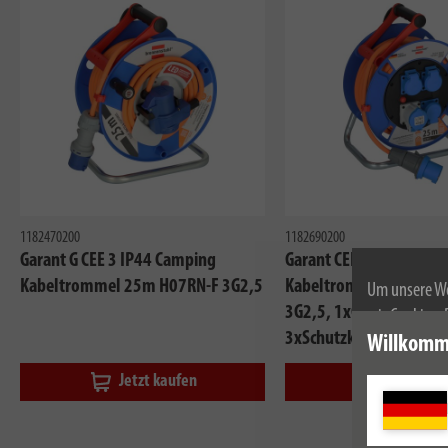
1182470200
1182690200
Garant G CEE 3 IP44 Camping
Garant CEE IP44 Campi
Kabeltrommel 25m H07RN-F 3G2,5
Kabeltrommel 25m H0
Um unsere We
3G2,5, 1xCEE230V/16A
wir Cookies.
3xSchutzkontakt-Steck
Weitere Infor
Willkomm
Jetzt kaufen
Jetzt kau