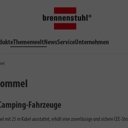
dukte
Themenwelt
News
Service
Unternehmen
mel
trommel
 Camping-Fahrzeuge
 mit 25 m Kabel ausstattet, erhält eine zuverlässige und sichere CEE-St