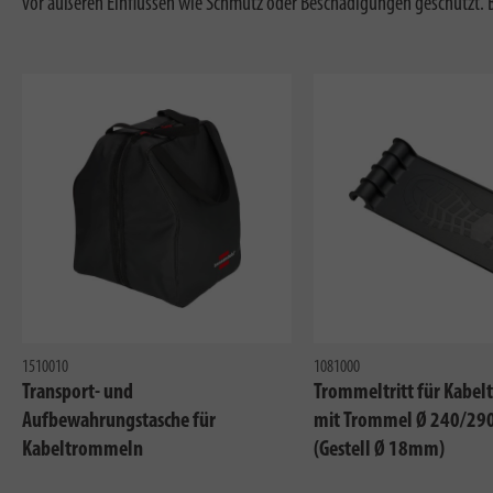
vor äußeren Einflüssen wie Schmutz oder Beschädigungen geschützt. Be
1510010
1081000
Transport- und
Trommeltritt für Kabe
Aufbewahrungstasche für
mit Trommel Ø 240/2
Kabeltrommeln
(Gestell Ø 18mm)