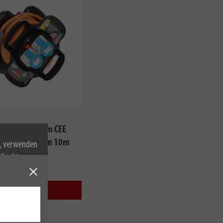
lhaspel X-Gum CEE
amping-/Maritim 10m
n, verwenden
2,5
Cookies zu.
Jetzt kaufen