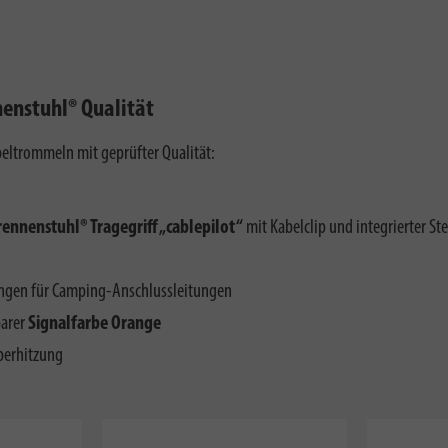
enstuhl® Qualität
eltrommeln mit geprüfter Qualität:
rennenstuhl® Tragegriff „cablepilot“
mit Kabelclip und integrierter St
ngen für Camping-Anschlussleitungen
barer
Signalfarbe Orange
berhitzung