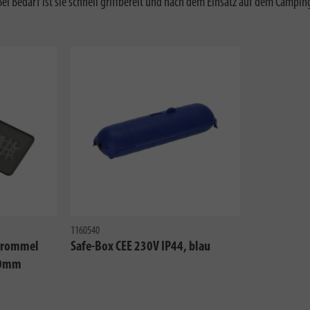
i Bedarf ist sie schnell griffbereit und nach dem Einsatz auf dem Campin
1160540
ltrommel
Safe-Box CEE 230V IP44, blau
90mm