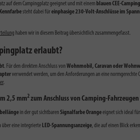
nsatz auf dem Campingplatz geeignet und mit einem
blauen CEE-Camping
 Kennfarbe
steht dabei für
einphasige 230-Volt-Anschlüsse im Spann
teilung
haben wir in diesem Beitrag übersichtlich zusammengefasst.
ingplatz erlaubt?
bt
. Für den direkten Anschluss von
Wohnmobil, Caravan oder Wohn
apter
verwendet werden, um den Anforderungen an eine normgerechte C
er
.
2
 m 2,5 mm
zum Anschluss von Camping-Fahrzeugen
bellänge
in der gut sichtbaren
Signalfarbe Orange
eignet sich ideal f
 über eine integrierte
LED-Spannungsanzeige
, die auf einen Blick er