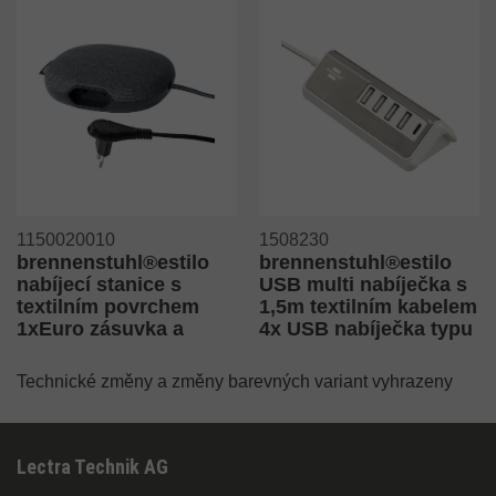
1150020010
1508230
brennenstuhl®estilo
brennenstuhl®estilo
nabíjecí stanice s
USB multi nabíječka s
textilním povrchem
1,5m textilním kabelem
1xEuro zásuvka a
4x USB nabíječka typu
2xUSB nabíječka
A + 1x nabíječka typu
černá/antracitová
C
Technické změny a změny barevných variant vyhrazeny
Lectra Technik AG