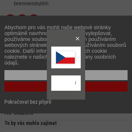
brennenstuhl®.
Abychom pro vás mohli naše webové stránky
optimálně navrhnout a neustále je vylepšovat,
používáme soubory cookie. Dalším používáním
webových stránek souhlasíte s používáním souborů
cookie. Další informace o souborech cookie
naleznete v našich zásadách ochrany osobních
údajů.
Popis
Konfigurace
Technické údaje
/
Přijmout vše
Rozsah dodávky
Pokračovat bez přijetí
Ke stažení
To by vás mohlo zajímat