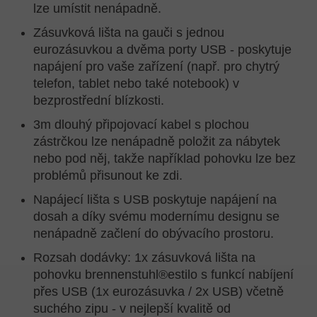
lze umístit nenápadně.
Zásuvková lišta na gauči s jednou
eurozásuvkou a dvěma porty USB - poskytuje
napájení pro vaše zařízení (např. pro chytrý
telefon, tablet nebo také notebook) v
bezprostřední blízkosti.
3m dlouhý připojovací kabel s plochou
zástrčkou lze nenápadně položit za nábytek
nebo pod něj, takže například pohovku lze bez
problémů přisunout ke zdi.
Napájecí lišta s USB poskytuje napájení na
dosah a díky svému modernímu designu se
nenápadně začlení do obývacího prostoru.
Rozsah dodávky: 1x zásuvková lišta na
pohovku brennenstuhl®estilo s funkcí nabíjení
přes USB (1x eurozásuvka / 2x USB) včetně
suchého zipu - v nejlepší kvalitě od