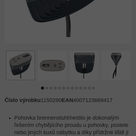
Číslo výrobku
1150290
EAN
4007123669417
Pohovka brennenstuhl®estilo je dokonalým
řešením chybějícího proudu u pohovky, postele
nebo jiných kusů nábytku a díky přídržné liště ji