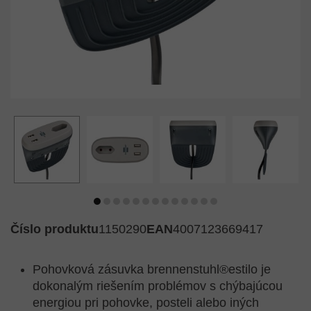
Číslo produktu
1150290
EAN
4007123669417
Pohovková zásuvka brennenstuhl®estilo je
dokonalým riešením problémov s chýbajúcou
energiou pri pohovke, posteli alebo iných