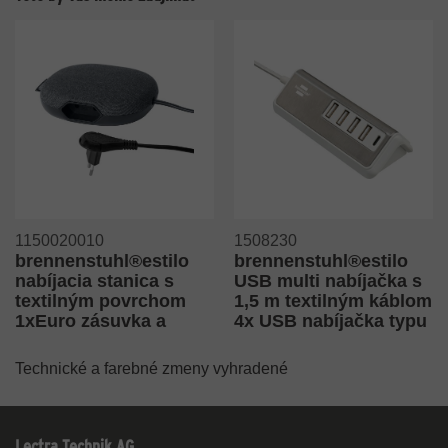
1150020010
1508230
brennenstuhl®estilo
brennenstuhl®estilo
nabíjacia stanica s
USB multi nabíjačka s
textilným povrchom
1,5 m textilným káblom
1xEuro zásuvka a
4x USB nabíjačka typu
2xUSB-Charger
A + 1x nabíjačka typu
čierna/antracitová
C
Technické a farebné zmeny vyhradené
Lectra Technik AG