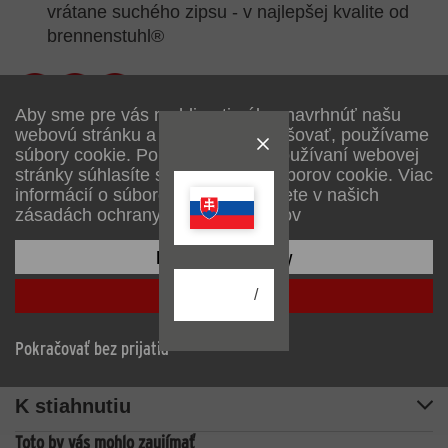
vrátane suchého zipsu - v najlepšej kvalite od
brennenstuhl®
Aby sme pre vás mohli optimálne navrhnúť našu
webovú stránku a neustále ju zlepšovať, používame
súbory cookie. Pokračovaním v používaní webovej
stránky súhlasíte s používaním súborov cookie. Viac
informácií o súboroch cookie nájdete v našich
zásadách ochrany osobných údajov
Popis
Konfigurácia stránky
Prijať všetko
/
Technické dáta
Pokračovať bez prijatia
Rozsah dodávky
K stiahnutiu
Toto by vás mohlo zaujímať