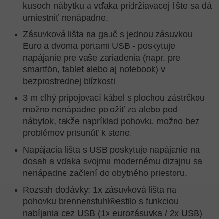
kusoch nábytku a vďaka pridržiavacej lište sa dá
umiestniť nenápadne.
Zásuvková lišta na gauč s jednou zásuvkou
Euro a dvoma portami USB - poskytuje
napájanie pre vaše zariadenia (napr. pre
smartfón, tablet alebo aj notebook) v
bezprostrednej blízkosti
3 m dlhý pripojovací kábel s plochou zástrčkou
možno nenápadne položiť za alebo pod
nábytok, takže napríklad pohovku možno bez
problémov prisunúť k stene.
Napájacia lišta s USB poskytuje napájanie na
dosah a vďaka svojmu modernému dizajnu sa
nenápadne začlení do obytného priestoru.
Rozsah dodávky: 1x zásuvková lišta na
pohovku brennenstuhl®estilo s funkciou
nabíjania cez USB (1x eurozásuvka / 2x USB)