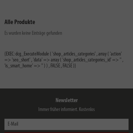
Alle Produkte
Es wurden keine Einträge gefunden
{EXEC: dcg_ExecuteModule ( 'shop_articles_categories' , array ( 'action'
=> 'seo_short' , 'data' => array ( 'shop_articles_categories_id' => '' ,
'is_smart_home' => '' ) ) , FALSE , FALSE )}
Newsletter
Immer früher informiert. Kostenlos
E-Mail