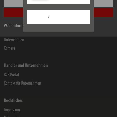
Einstellungen
Kontakt für Endverbraucher
Alle akzeptieren
Chemie-Informationen
/
Herstellergarantie
Weiter ohne zu akzeptieren
Service
Unternehmen
Karriere
Händler und Unternehmen
B2B Portal
Kontakt für Unternehmen
Rechtliches
Impressum