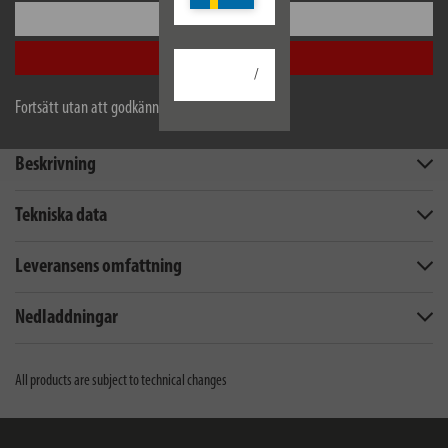
Konfigurera
Acceptera alla
/
Fortsätt utan att godkänna
Beskrivning
Tekniska data
Leveransens omfattning
Nedladdningar
All products are subject to technical changes