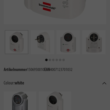
Artikelnummer
1506950010
EAN
4007123701032
Colour:
white