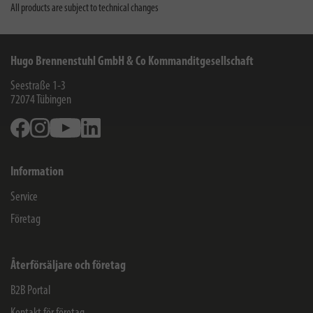
All products are subject to technical changes
Hugo Brennenstuhl GmbH & Co Kommanditgesellschaft
Seestraße 1-3
72074
Tübingen
Facebook
Instagram
Youtube
Linkedin
Information
Service
Företag
Återförsäljare och företag
B2B Portal