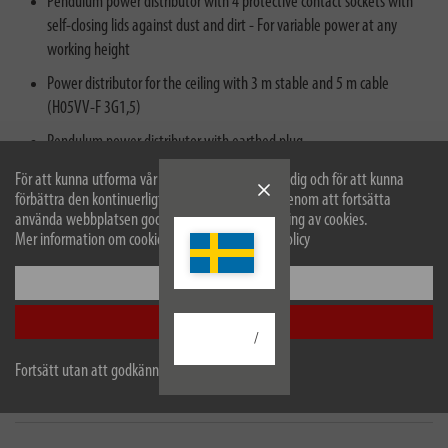
Pendulum power distributor with 4 protective contact sockets with
self-closing lids against dust and dirt - For variable power at any
working height
Power distributor for the ceiling with 3 m stable and 5 m cable
(H05VV-F 3G1,5)
Pendulum power distributor with earthed plug
För att kunna utforma vår webbplats optimalt för dig och för att kunna
förbättra den kontinuerligt använder vi cookies. Genom att fortsätta
använda webbplatsen godkänner du vår användning av cookies.
Mer information om cookies finns i vår sekretesspolicy
Konfigurera
Beskrivning
Acceptera alla
/
Tekniska data
Fortsätt utan att godkänna
Nedladdningar