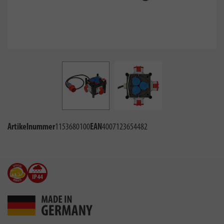
Artikelnummer
1153680100
EAN
4007123654482