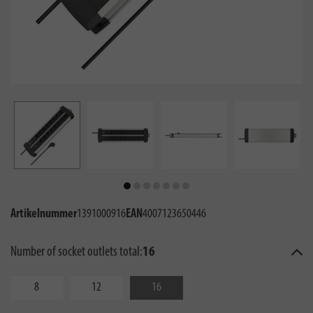
Artikelnummer
1391000916
EAN
4007123650446
Number of socket outlets total:
16
8
12
16