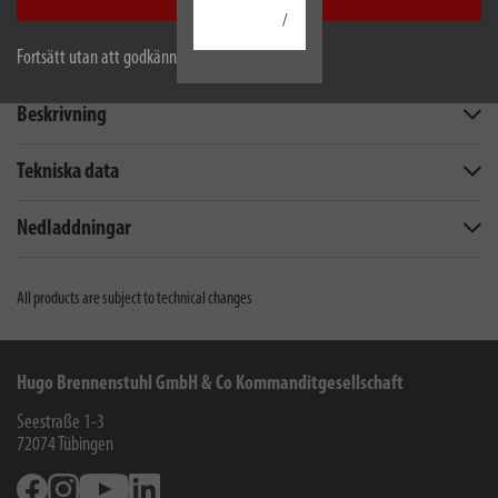
Acceptera alla
/
Fortsätt utan att godkänna
Beskrivning
Tekniska data
Nedladdningar
All products are subject to technical changes
Hugo Brennenstuhl GmbH & Co Kommanditgesellschaft
Seestraße 1-3
72074
Tübingen
Facebook
Instagram
Youtube
Linkedin