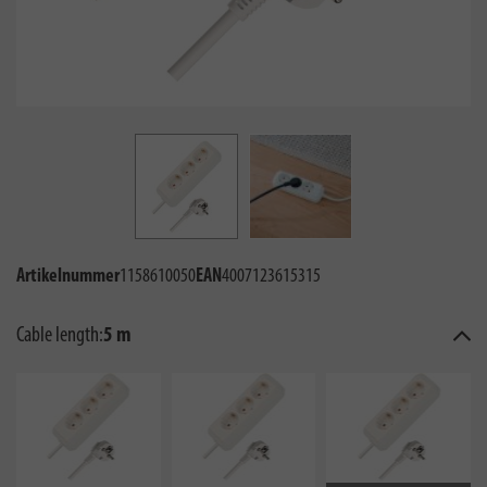
Artikelnummer
1158610050
EAN
4007123615315
Cable length:
5 m