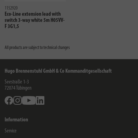
1152920
Eco-Line extension lead with
switch 3-way white 5m H05VV-
F 3G1,5
All products are subject to technical changes
Hugo Brennenstuhl GmbH & Co Kommanditgesellschaft
Seestraße 1-3
72074
Tübingen
Facebook
Instagram
Youtube
Linkedin
Information
Service