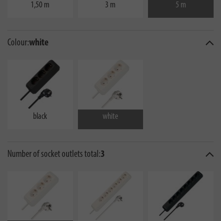
1,50 m
3 m
5 m
Colour:
white
black
white
Number of socket outlets total:
3