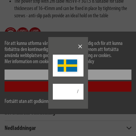
The power strip with 2m cable H05VV-F 3G1.5 is suitable for table
thicknesses of 16-45mm and can be fixed in place by tightening the
screws - anti-slip pads provide an ideal hold on the table
För att kunna utforma vår webbplats optimalt för dig och för att kunna
förbättra den kontinuerligt använder vi cookies. Genom att fortsätta
använda webbplatsen godkänner du vår användning av cookies.
Mer information om cookies finns i vår sekretesspolicy
Konfigurera
Beskrivning
Acceptera alla
/
Tekniska data
Fortsätt utan att godkänna
Leveransens omfattning
Nedladdningar