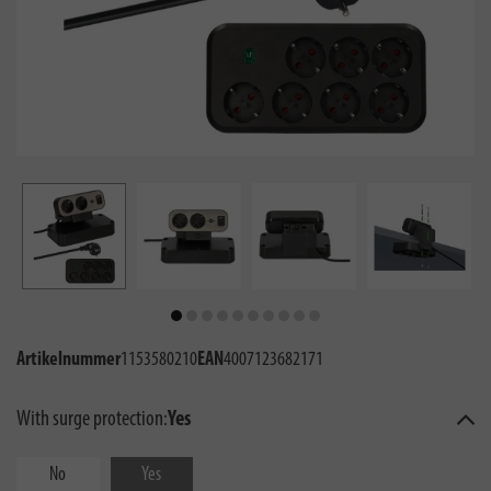
Artikelnummer
1153580210
EAN
4007123682171
With surge protection:
Yes
No
Yes