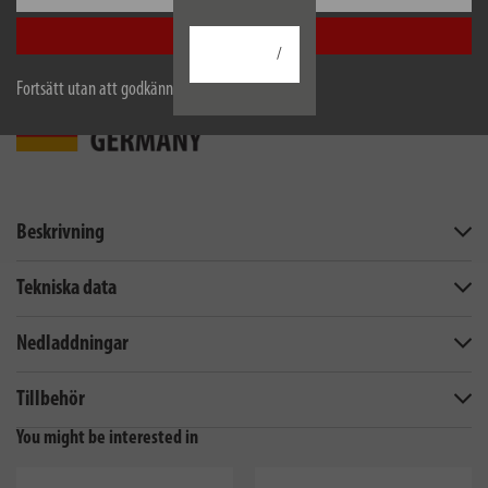
Acceptera alla
/
Fortsätt utan att godkänna
Beskrivning
Tekniska data
Nedladdningar
Tillbehör
You might be interested in