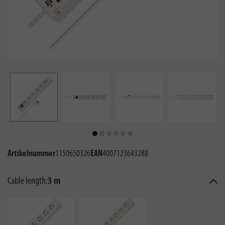
Artikelnummer
1150650326
EAN
4007123643288
Cable length:
3 m