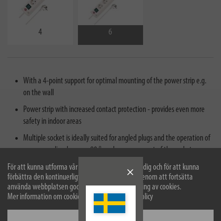
4
6
With a 4-point support for optimal mounting of the power strip e.g.
on the wall
Power strip with increased contact protection - provides even more
safety in indoor areas
Multiple socket is ideally suited for angled plugs and the operation of
power supplies, because 90 ° angle arrangement of the socket
Connector strip with illuminated safety switch for switching on and off
För att kunna utforma vår webbplats optimalt för dig och för att kunna
förbättra den kontinuerligt använder vi cookies. Genom att fortsätta
(two-pole)
använda webbplatsen godkänner du vår användning av cookies.
Scope of delivery: 1x Bremounta power strip in the color white with
Mer information om cookies finns i vår sekretesspolicy
extra wide distances between the sockets - in best quality from
Konfigurera
brennenstuhl®