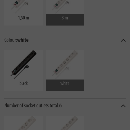
1,50 m
3 m
Colour:
white
black
white
Number of socket outlets total:
6