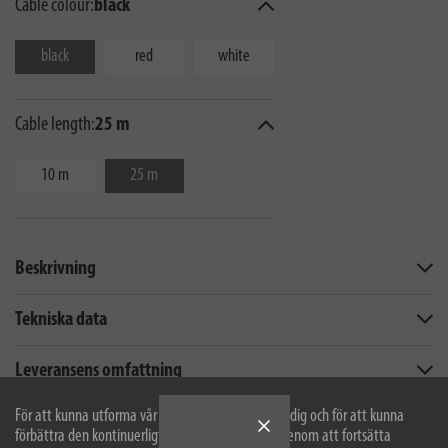
Cable colour:
black
black
red
white
Cable length:
25 m
10 m
25 m
Beskrivning
Tekniska data
Leveransens omfattning
För att kunna utforma vår webbplats optimalt för dig och för att kunna
Nedladdningar
förbättra den kontinuerligt använder vi cookies. Genom att fortsätta