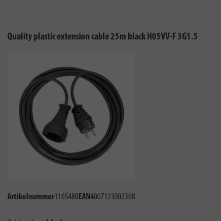
Quality plastic extension cable 25m black H05VV-F 3G1.5
Artikelnummer
1165480
EAN
4007123002368