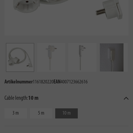
Artikelnummer
1161820220
EAN
4007123662616
Cable length:
10 m
3 m
5 m
10 m