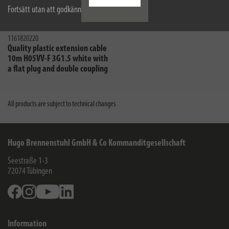
Fortsätt utan att godkänna
1161820220
Quality plastic extension cable
10m H05VV-F 3G1.5 white with
a flat plug and double coupling
All products are subject to technical changes
Hugo Brennenstuhl GmbH & Co Kommanditgesellschaft
Seestraße 1-3
72074
Tübingen
Facebook
Instagram
Youtube
Linkedin
Information