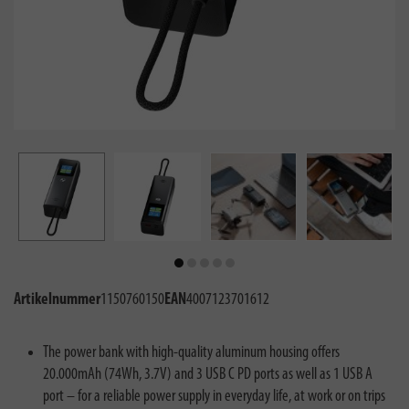
Artikelnummer
1150760150
EAN
4007123701612
The power bank with high-quality aluminum housing offers
20.000mAh (74Wh, 3.7V) and 3 USB C PD ports as well as 1 USB A
port – for a reliable power supply in everyday life, at work or on trips