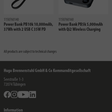
1150760140
1150760160
Power Bank PB10k 10,000mAh,
Power Bank PB5k 5,000mAh
37Wh with 2 USB C 35W PD
with Qi2 Wireless Charging
All products are subject to technical changes
Hugo Brennenstuhl GmbH & Co Kommanditgesellschaft
Seestraße 1-3
72074
Tübingen
Facebook
Instagram
Youtube
Linkedin
Information