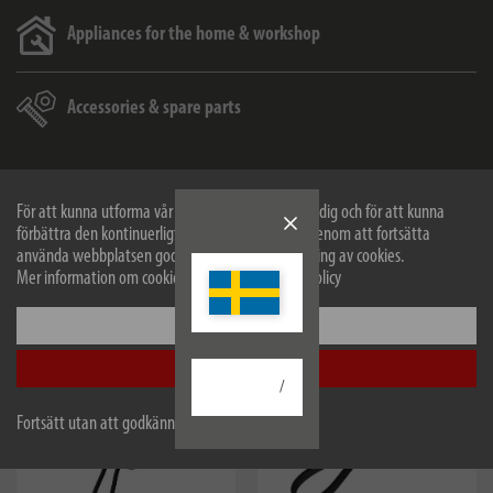
Appliances for the home & workshop
Accessories & spare parts
För att kunna utforma vår webbplats optimalt för dig och för att kunna
förbättra den kontinuerligt använder vi cookies. Genom att fortsätta
använda webbplatsen godkänner du vår användning av cookies.
Nyheter
Mer information om cookies finns i vår sekretesspolicy
nyhet
nyhet
Konfigurera
Acceptera alla
/
Fortsätt utan att godkänna