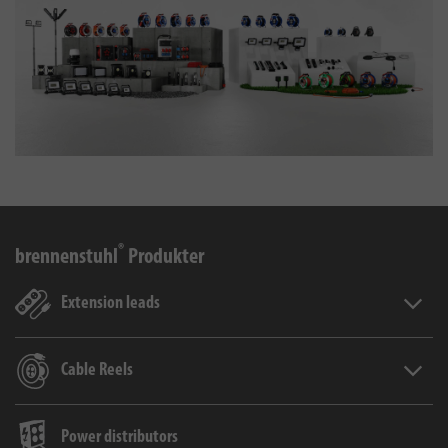
®
brennenstuhl
Produkter
Extension leads
Extens
Cable Reels
Cable 
Power distributors