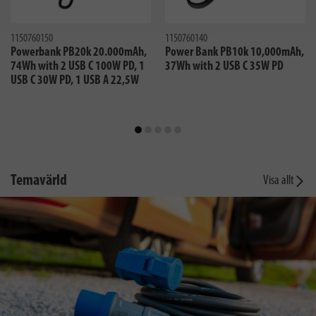
1150760150
1150760140
Powerbank PB20k 20.000mAh,
Power Bank PB10k 10,000mAh,
74Wh with 2 USB C 100W PD, 1
37Wh with 2 USB C 35W PD
USB C 30W PD, 1 USB A 22,5W
Temavärld
Visa allt