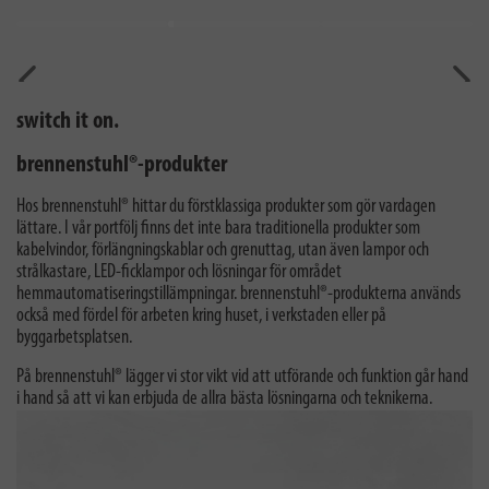
Tidigare
Näst
switch it on.
brennenstuhl®-produkter
Hos brennenstuhl® hittar du förstklassiga produkter som gör vardagen
lättare. I vår portfölj finns det inte bara traditionella produkter som
kabelvindor, förlängningskablar och grenuttag, utan även lampor och
strålkastare, LED-ficklampor och lösningar för området
hemmautomatiseringstillämpningar. brennenstuhl®-produkterna används
också med fördel för arbeten kring huset, i verkstaden eller på
byggarbetsplatsen.
På brennenstuhl® lägger vi stor vikt vid att utförande och funktion går hand
i hand så att vi kan erbjuda de allra bästa lösningarna och teknikerna.