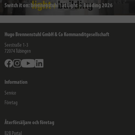
Switch it on: brennenstuhl® at Light + Building 2026
Hugo Brennenstuhl GmbH & Co Kommanditgesellschaft
Seestraße 1-3
72074
Tübingen
Facebook
Instagram
Youtube
Linkedin
Information
Service
Företag
Återförsäljare och företag
B2B Portal