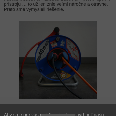
prístroju … to už len znie veľmi náročne a otravne.
Preto sme vymysleli riešenie.
Riešenie:
brennenstuhl® s inovatívnym komfortom
otočného kontaktu Bretec®. Kým točíte bubon,
Aby sme pre vás mohli optimálne navrhnúť našu