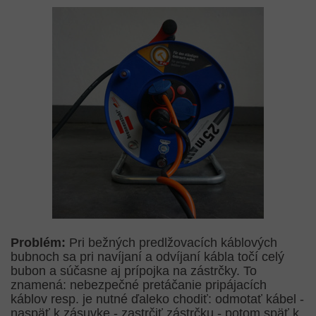
Problém:
Pri bežných predlžovacích káblových
bubnoch sa pri navíjaní a odvíjaní kábla točí celý
bubon a súčasne aj prípojka na zástrčky. To
znamená: nebezpečné pretáčanie pripájacích
káblov resp. je nutné ďaleko chodiť: odmotať kábel -
naspäť k zásuvke - zastrčiť zástrčku - potom späť k