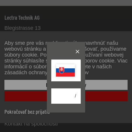
Lectra Technik AG
Blegistrasse 13
6340
Baar/ZG
Aby sme pre vás mohli optimálne navrhnúť našu
Facebook
Instagram
Youtube
Linkedin
webovú stránku a neustále ju zlepšovať, používame
súbory cookie. Pokračovaním v používaní webovej
stránky súhlasíte s používaním súborov cookie. Viac
Informácie
informácií o súboroch cookie nájdete v našich
zásadách ochrany osobných údajov
Service
Konfigurácia stránky
Spoločnosť
Prijať všetko
/
Maloobchodníci a firmy
Pokračovať bez prijatia
B2B Portal
Kontakt na spoločnosti