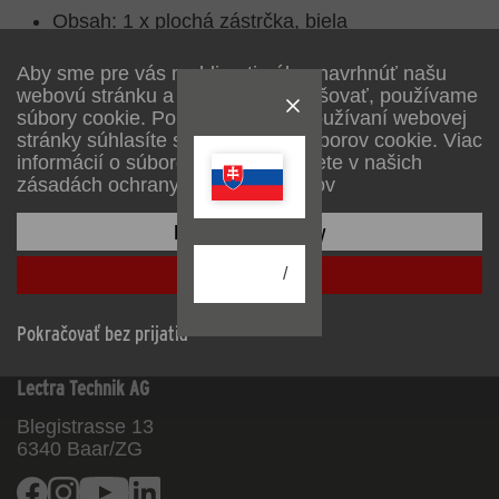
Obsah: 1 x plochá zástrčka, biela
Aby sme pre vás mohli optimálne navrhnúť našu
webovú stránku a neustále ju zlepšovať, používame
Popis
súbory cookie. Pokračovaním v používaní webovej
stránky súhlasíte s používaním súborov cookie. Viac
informácií o súboroch cookie nájdete v našich
Technické dáta
zásadách ochrany osobných údajov
Konfigurácia stránky
K stiahnutiu
Prijať všetko
/
Technické a farebné zmeny vyhradené
Pokračovať bez prijatia
Lectra Technik AG
Blegistrasse 13
6340
Baar/ZG
Facebook
Instagram
Youtube
Linkedin