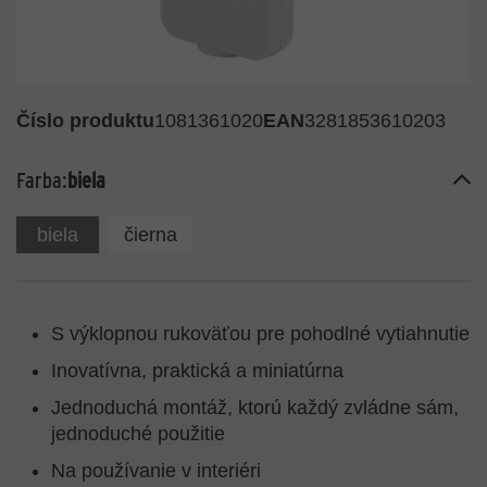
Číslo produktu
1081361020
EAN
3281853610203
Farba:
biela
biela
čierna
S výklopnou rukoväťou pre pohodlné vytiahnutie
Inovatívna, praktická a miniatúrna
Jednoduchá montáž, ktorú každý zvládne sám,
jednoduché použitie
Na používanie v interiéri