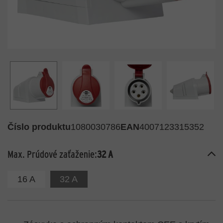
Číslo produktu
1080030786
EAN
4007123315352
Max. Prúdové zaťaženie:
32 A
16 A
32 A