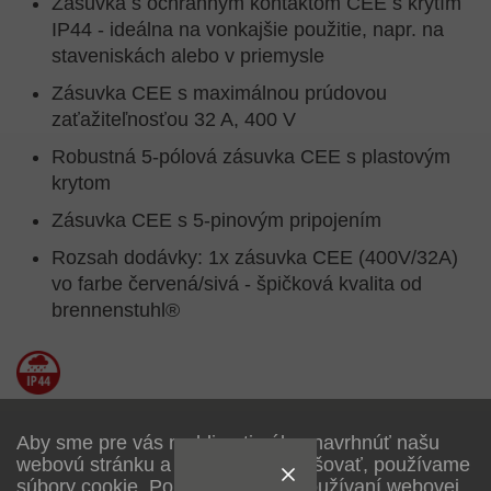
Zásuvka s ochranným kontaktom CEE s krytím
IP44 - ideálna na vonkajšie použitie, napr. na
staveniskách alebo v priemysle
Zásuvka CEE s maximálnou prúdovou
zaťažiteľnosťou 32 A, 400 V
Robustná 5-pólová zásuvka CEE s plastovým
krytom
Zásuvka CEE s 5-pinovým pripojením
Rozsah dodávky: 1x zásuvka CEE (400V/32A)
vo farbe červená/sivá - špičková kvalita od
brennenstuhl®
Aby sme pre vás mohli optimálne navrhnúť našu
webovú stránku a neustále ju zlepšovať, používame
Popis
súbory cookie. Pokračovaním v používaní webovej