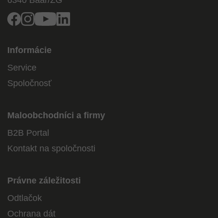
6340
Baar/ZG
Facebook
Instagram
Youtube
Linkedin
Informácie
Service
Spoločnosť
Maloobchodníci a firmy
B2B Portal
Kontakt na spoločnosti
Právne záležitosti
Odtlačok
Ochrana dát