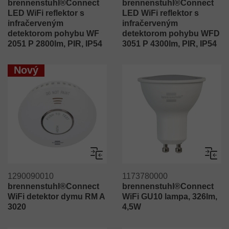
brennenstuhl®Connect
brennenstuhl®Connect
LED WiFi reflektor s
LED WiFi reflektor s
infračerveným
infračerveným
detektorom pohybu WF
detektorom pohybu WFD
2051 P 2800lm, PIR, IP54
3051 P 4300lm, PIR, IP54
Nový
Porovnaj
Porov
1290090010
1173780000
brennenstuhl®Connect
brennenstuhl®Connect
WiFi detektor dymu RM A
WiFi GU10 lampa, 326lm,
3020
4,5W