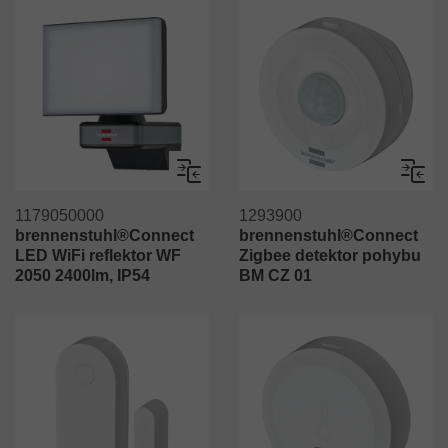
Porovnaj
Porov
1179050000
1293900
brennenstuhl®Connect
brennenstuhl®Connect
LED WiFi reflektor WF
Zigbee detektor pohybu
2050 2400lm, IP54
BM CZ 01