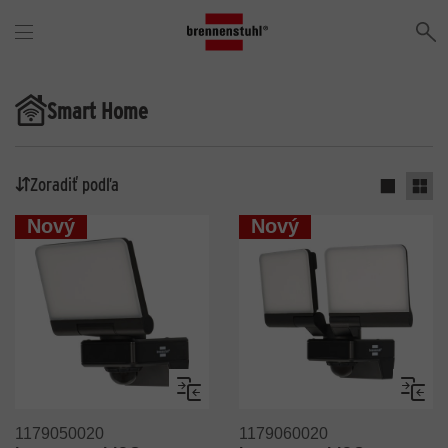
V
Smart Home
Zoradiť podľa
Aktiváci
Akti
Nový
Nový
Porovnaj
Porov
1179050020
1179060020