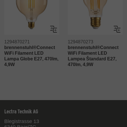
Porovnaj
Porov
1294870271
1294870273
brennenstuhl®Connect
brennenstuhl®Connect
WiFi Filament LED
WiFi Filament LED
Lampa Globe E27, 470lm,
Lampea Štandard E27,
4,9W
470lm, 4,9W
Lectra Technik AG
Blegistrasse 13