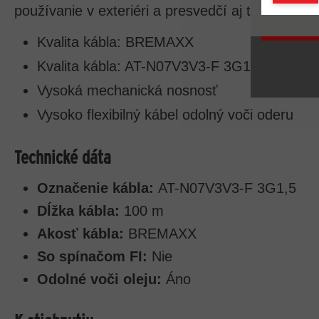
používanie v exteriéri a presvedčí aj týmito vlas
Kvalita kábla: BREMAXX
Kvalita kábla: AT-N07V3V3-F 3G1.5
Vysoká mechanická nosnosť
Vysoko flexibilný kábel odolný voči oderu
Technické dáta
Označenie kábla:
AT-N07V3V3-F 3G1,5
Dĺžka kábla:
100 m
Akosť kábla:
BREMAXX
So spínačom FI:
Nie
Odolné voči oleju:
Áno