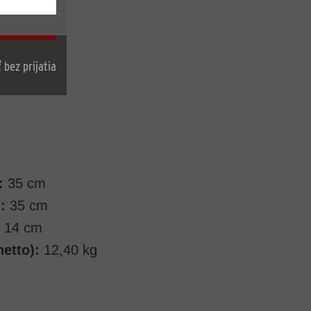
 bez prijatia
:
35 cm
:
35 cm
14 cm
etto):
12,40 kg