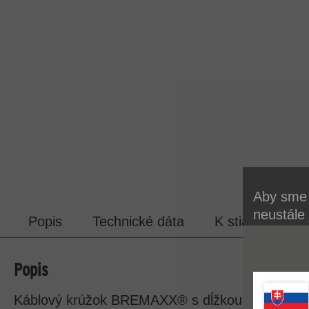
Aby sme 
neustále
Popis
Technické dáta
K stiahnutiu
používan
Viac inf
Popis
ochrany 
Káblový krúžok BREMAXX® s dĺžkou kábla 100 m 