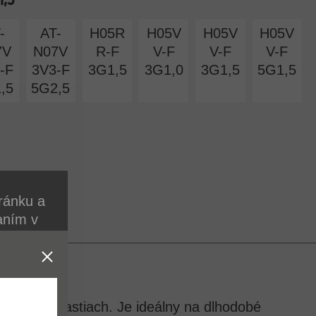
-
AT-
H05R
H05V
H05V
H05V
7V
N07V
R-F
V-F
V-F
V-F
-F
3V3-F
3G1,5
3G1,0
3G1,5
5G1,5
,5
5G2,5
ránku a
aním v
 cookie.
ch
tkých oblastiach. Je ideálny na dlhodobé