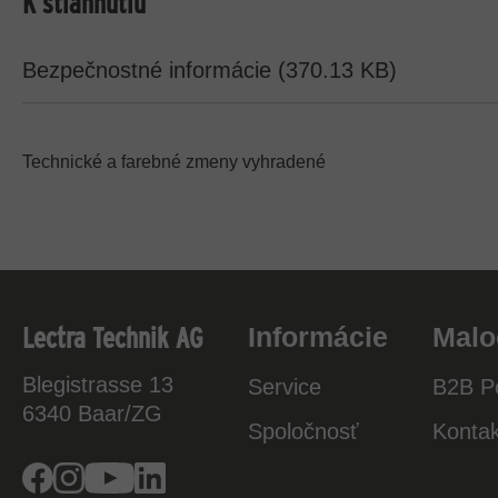
K stiahnutiu
Bezpečnostné informácie (370.13 KB)
Technické a farebné zmeny vyhradené
Lectra Technik AG
Informácie
Malo
Blegistrasse 13
Service
B2B Po
6340
Baar/ZG
Spoločnosť
Kontak
Facebook
Instagram
Youtube
Linkedin