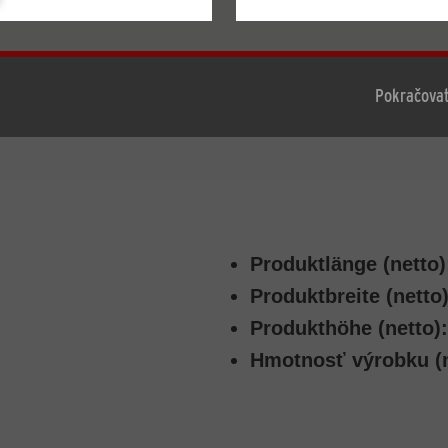
Konfigurácia stránky
tnosťami:
Prijať všetko
Pokračovať
Produktlänge (netto)
Produktbreite (netto)
Produkthöhe (netto):
Hmotnosť výrobku (n