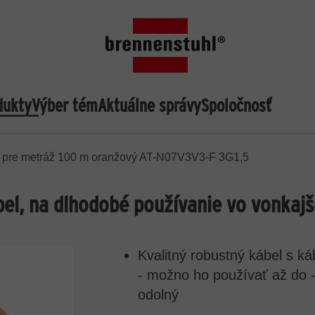
dukty
Výber tém
Aktuálne správy
Spoločnosť
 pre metráž 100 m oranžový AT-N07V3V3-F 3G1,5
l, na dlhodobé používanie vo vonkajš
Kvalitný robustný kábel s
- možno ho používať až do -
odolný