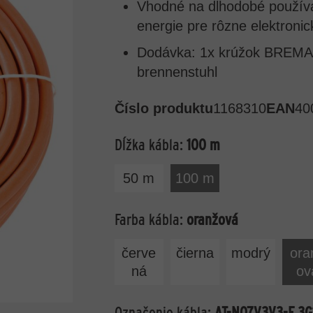
Vhodné na dlhodobé používan
energie pre rôzne elektroni
Dodávka: 1x krúžok BREMAXX 
brennenstuhl
Číslo produktu
1168310
EAN
40
Dĺžka kábla:
100 m
50 m
100 m
Farba kábla:
oranžová
červe
čierna
modrý
ora
ná
ov
Označenie kábla:
AT-N07V3V3-F 3G