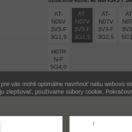
AT-
AT-
AT-
AT
N05V
N07V
N07V
N0
3V3-F
3V3-F
3V3-F
3V3
3G1,5
3G1,5
3G2,5
5G1
H07R
N-F
5G4,0
pre vás mohli optimálne navrhnúť našu webovú st
 ju zlepšovať, používame súbory cookie. Pokračov
í webovej stránky súhlasíte s používaním súborov
ormácií o súboroch cookie nájdete v našich zásadá
osobných údajov
/
presvedčí svojou kvalitou a bezpečnosťou vo vše