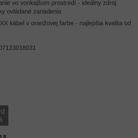
ie vo vonkajšom prostredí - ideálny zdroj
cky ovládané zariadenia
kábel v oranžovej farbe - najlepšia kvalita od
07123018031
nž
á
1,5