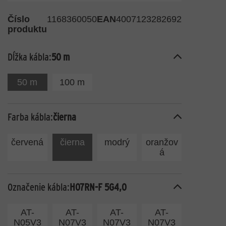
Číslo
1168360050
EAN
4007123282692
produktu
Dĺžka kábla:
50 m
50 m
100 m
Farba kábla:
čierna
červená
čierna
modrý
oranžov
á
Označenie kábla:
H07RN-F 5G4,0
AT-
AT-
AT-
AT-
N05V3
N07V3
N07V3
N07V3