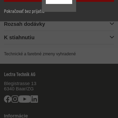
Technické dáta
Pokračovať bez prijatia
Rozsah dodávky
K stiahnutiu
Technické a farebné zmeny vyhradené
Lectra Technik AG
Blegistrasse 13
6340
Baar/ZG
Facebook
Instagram
Youtube
Linkedin
Informácie