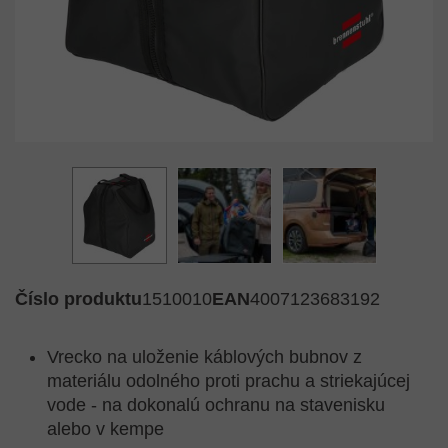
Číslo produktu
1510010
EAN
4007123683192
Vrecko na uloženie káblových bubnov z
materiálu odolného proti prachu a striekajúcej
vode - na dokonalú ochranu na stavenisku
alebo v kempe