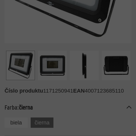
Číslo produktu
1171250941
EAN
4007123685110
Farba:
čierna
biela
čierna