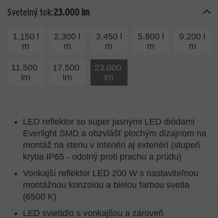
Svetelný tok:
23.000 lm
1.150 l
2.300 l
3.450 l
5.800 l
9.200 l
m
m
m
m
m
11.500
17.500
23.000
lm
lm
lm
LED reflektor so super jasnými LED diódami
Everlight SMD a obzvlášť plochým dizajnom na
montáž na stenu v interiéri aj exteriéri (stupeň
krytia IP65 - odolný proti prachu a prúdu)
Vonkajší reflektor LED 200 W s nastaviteľnou
montážnou konzolou a bielou farbou svetla
(6500 K)
LED svietidlo s vonkajšou a zároveň