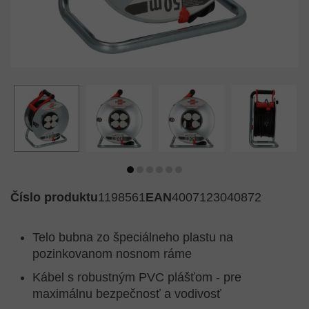
Číslo produktu
1198561
EAN
4007123040872
Telo bubna zo špeciálneho plastu na
pozinkovanom nosnom ráme
Kábel s robustným PVC plášťom - pre
maximálnu bezpečnosť a vodivosť