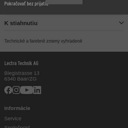
Pokračovať bez prijatia
Rozsah dodávky
K stiahnutiu
Technické a farebné zmeny vyhradené
Lectra Technik AG
Blegistrasse 13
6340
Baar/ZG
Facebook
Instagram
Youtube
Linkedin
Informácie
Service
Spoločnosť