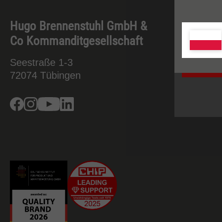
Więcej i
polityce 
Hugo Brennenstuhl GmbH &
Inform
Co Kommanditgesellschaft
Kontakt 
Seestraße 1-3
Serwis
72074
Tübingen
Firma
Facebook
Instagram
Youtube
Linkedin