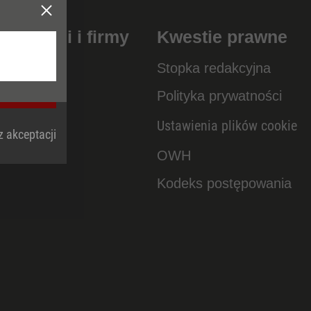
naszej
taliczni i firmy
Kwestie prawne
Stopka redakcyjna
anies
Polityka prywatności
Ustawienia plików cookie
 akceptacji
OWH
Kodeks postępowania