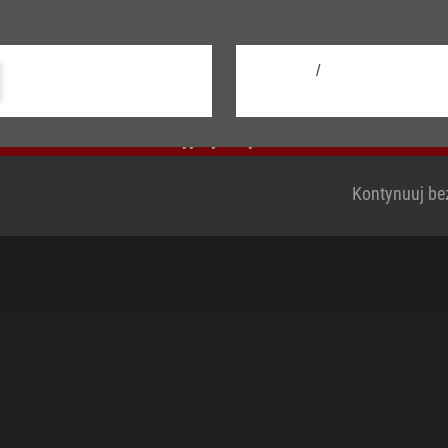
nformacji na temat plików cookie można znaleźć w 
prywatności.
acje
Sprzedawcy de
/
dla użytkowników końcowych
B2B Portal
Skonfiguruj
Contact for comp
Przyjmij wszystkie
Kontynuuj bez