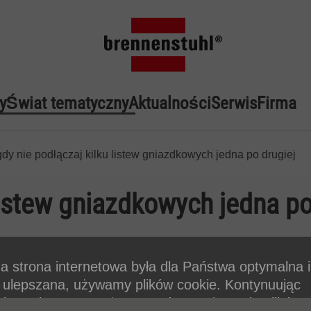
y
Świat tematyczny
Aktualności
Serwis
Firma
dy nie podłączaj kilku listew gniazdkowych jedna po drugiej
listew gniazdkowych jedna po
a strona internetowa była dla Państwa optymalna 
e ulepszana, używamy plików cookie. Kontynuując
nie z witryny, wyrażasz zgodę na używanie plików 