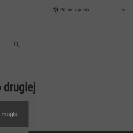
Wyszukaj
 drugiej
i mogła
cookie.