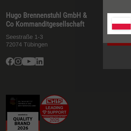
Więcej i
polityce 
Hugo Brennenstuhl GmbH &
Inform
Co Kommanditgesellschaft
Kontakt 
Seestraße 1-3
Serwis
72074
Tübingen
Firma
Facebook
Instagram
Youtube
Linkedin