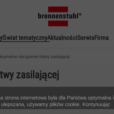
y
Świat tematyczny
Aktualności
Serwis
Firma
ksymalne obciążenie listwy zasilającej
twy zasilającej
a strona internetowa była dla Państwa optymalna 
e ulepszana, używamy plików cookie. Kontynuując
nie z witryny, wyrażasz zgodę na używanie plików 