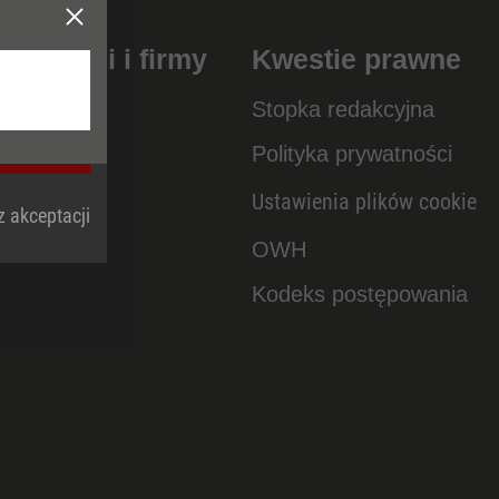
naszej
taliczni i firmy
Kwestie prawne
Stopka redakcyjna
anies
Polityka prywatności
Ustawienia plików cookie
 akceptacji
OWH
Kodeks postępowania