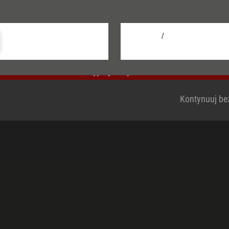
nformacji na temat plików cookie można znaleźć w 
prywatności.
acje
Sprzedawcy de
/
dla użytkowników końcowych
B2B Portal
Skonfiguruj
Contact for comp
Przyjmij wszystkie
Kontynuuj bez