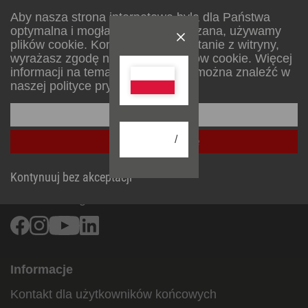
Aby nasza strona internetowa była dla Państwa
optymalna i mogła być stale ulepszana, używamy
Światło na
plików cookie. Kontynuując korzystanie z witryny,
kempingu
wyrażasz zgodę na używanie plików cookie. Więcej
informacji na temat plików cookie można znaleźć w
naszej polityce prywatności.
Skonfiguruj
/
Przyjmij wszystkie
Hugo Brennenstuhl GmbH & Co Kommanditgesellschaft
Kontynuuj bez akceptacji
Seestraße 1-3
72074
Tübingen
Facebook
Instagram
Youtube
Linkedin
Informacje
Kontakt dla użytkowników końcowych