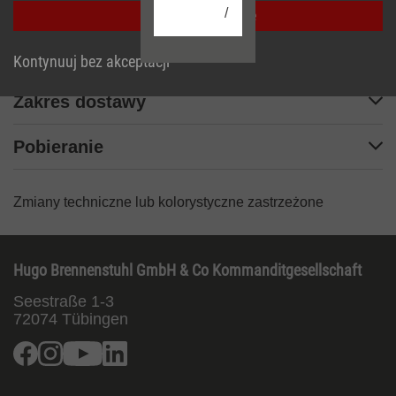
Opis
/
Przyjmij wszystkie
Dane techniczne
Kontynuuj bez akceptacji
Zakres dostawy
Pobieranie
Zmiany techniczne lub kolorystyczne zastrzeżone
Hugo Brennenstuhl GmbH & Co Kommanditgesellschaft
Seestraße 1-3
72074
Tübingen
Facebook
Instagram
Youtube
Linkedin