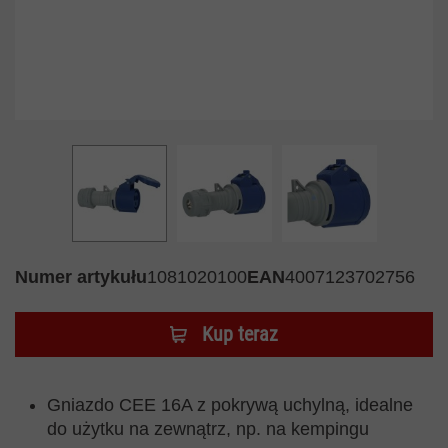
Numer artykułu
1081020100
EAN
4007123702756
Kup teraz
Gniazdo CEE 16A z pokrywą uchylną, idealne
do użytku na zewnątrz, np. na kempingu