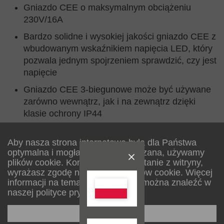
Gniazdo CEE o maksymalnym obciążeniu
230V/16A
Bardzo solidne i wysokiej jakości gniazdo CEE z
wbudowanym wskaźnikiem napięcia LED, który
pozwala jednym spojrzeniem sprawdzić, czy jest
napięcie
Gniazdo CEE 3-biegunowe może być używane
zarówno wewnątrz, jak i na zewnątrz dzięki
klasie ochrony IP44
Niebieskie gniazdo CEE 230V/16A może być
łatwo zamontowane dzięki przykręcanemu
Aby nasza strona internetowa była dla Państwa
optymalna i mogła być stale ulepszana, używamy
złączu
plików cookie. Kontynuując korzystanie z witryny,
wyrażasz zgodę na używanie plików cookie. Więcej
informacji na temat plików cookie można znaleźć w
naszej polityce prywatności.
Skonfiguruj