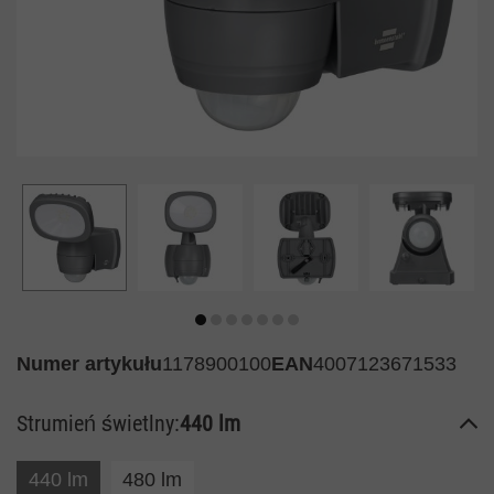
Numer artykułu
1178900100
EAN
4007123671533
Strumień świetlny:
440 lm
440 lm
480 lm