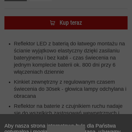
Kup teraz
Reflektor LED z baterią do łatwego montażu na
ścianie wyjątkowo elastyczny dzięki zasilaniu
bateryjnemu i bez kabli - czas świecenia na
jednym komplecie baterii ok. 800 dni przy 6
włączeniach dziennie
Kinkiet zewnętrzny z regulowanym czasem
świecenia do 30sek - głowica lampy odchylana i
obracana
Reflektor na baterie z czujnikiem ruchu nadaje
się do wszelkich zastosowań wewnętrznych i
zewnętrznych, np. na klatkach schodowych w
Aby nasza strona internetowa była dla Państwa
piwnicach, na klatkach schodowych itp.
optymalna i mogła być stale ulepszana, używamy