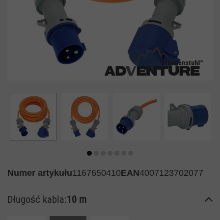
Numer artykułu
1167650410
EAN
4007123702077
Długość kabla:
10 m