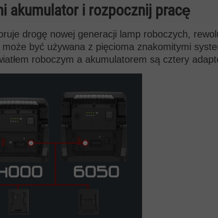
 akumulator i rozpocznij pracę
ruje drogę nowej generacji lamp roboczych, rewolu
l® może być używana z pięcioma znakomitymi sys
wiatłem roboczym a akumulatorem są cztery adapt