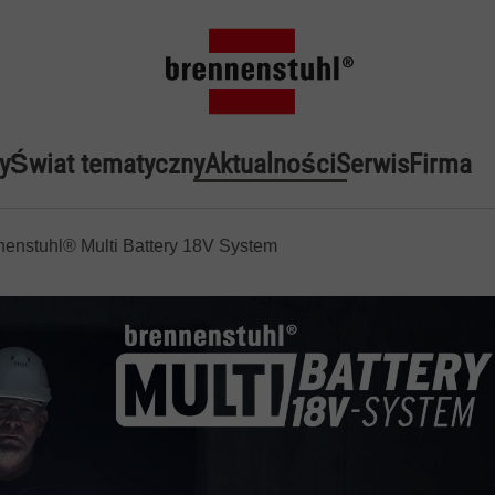
y
Świat tematyczny
Aktualności
Serwis
Firma
nenstuhl® Multi Battery 18V System