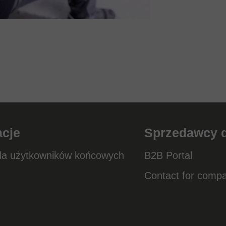
acje
Sprzedawcy de
dla użytkowników końcowych
B2B Portal
Contact for comp