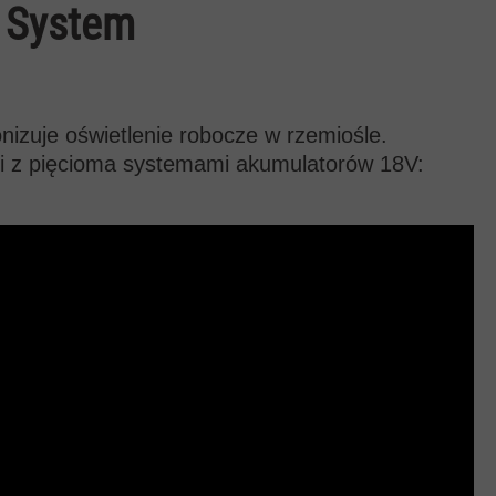
V System
nizuje oświetlenie robocze w rzemiośle.
ci z pięcioma systemami akumulatorów 18V: