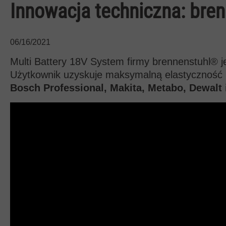
Innowacja techniczna: bre
06/16/2021
Multi Battery 18V System firmy brennenstuhl® je
Użytkownik uzyskuje maksymalną elastyczność i
Bosch Professional, Makita, Metabo, Dewalt 