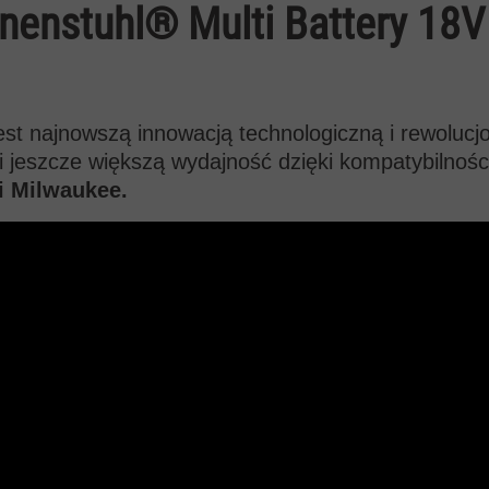
nnenstuhl® Multi Battery 18
st najnowszą innowacją technologiczną i rewolucjo
 jeszcze większą wydajność dzięki kompatybilnoś
i Milwaukee.