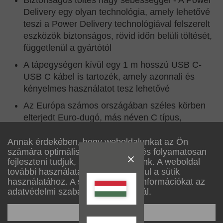
Biztonságos töltés nagy sebességgel - A Power
Delivery egy olyan technológia, amely lehetővé
teszi a Power Delivery technológiával felszerelt
eszközök biztonságos, rövid időn belüli töltését,
függetlenül a gyártótól
A tápegységen kívül egy 1 m hosszú USB C-
USB C kábel is tartozék, amely azonnali és
kényelmes használatot tesz lehetővé
Az Európa számos országában széles körben
elterjedt Euro-dugó, más néven C típus,
praktikus és hatékony megoldást jelent
Annak érdekében, hogy weboldalunkat az Ön
Az USB C csatlakozó kisméretű házzal nyűgöz
számára optimálisan alakítsuk ki, és folyamatosan
le, amely különösen helytakarékos és praktikus
fejleszteni tudjuk, sütiket használunk. A weboldal
- tökéletes utazáshoz
további használatával Ön hozzájárul a sütik
használatához. A sütikről további információkat az
adatvédelmi szabályzatunkban talál.
A beállítása