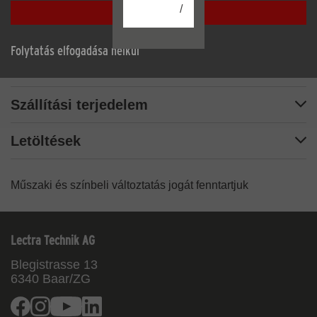
/
Mindent elfogadni
Leírás
Folytatás elfogadása nélkül
Műszaki adatok
Szállítási terjedelem
Letöltések
Műszaki és színbeli változtatás jogát fenntartjuk
Lectra Technik AG
Blegistrasse 13
6340
Baar/ZG
Facebook
Instagram
Youtube
Linkedin