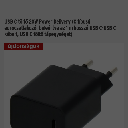
USB C töltő 20W Power Delivery (C típusú
eurocsatlakozó, beleértve az 1 m hosszú USB C-USB C
kábelt, USB C töltő tápegységet)
újdonságok