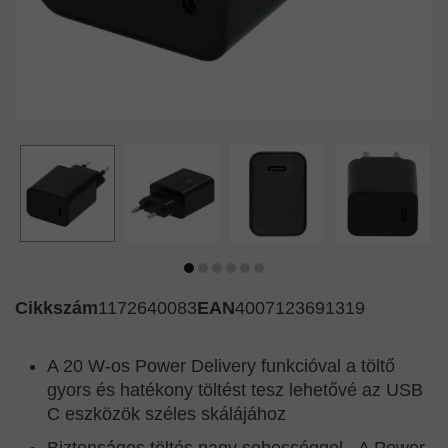
Cikkszám
1172640083
EAN
4007123691319
A 20 W-os Power Delivery funkcióval a töltő
gyors és hatékony töltést tesz lehetővé az USB
C eszközök széles skálájához