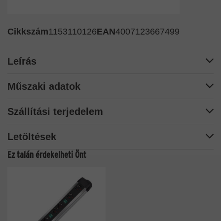
Cikkszám
1153110126
EAN
4007123667499
Leírás
Műszaki adatok
Szállítási terjedelem
Letöltések
Ez talán érdekelheti Önt