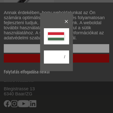
Annak érdekében, hogy weboldalunkat az Ön
számára optimálisan alakítsuk ki, és folyamatosan
fejleszteni tudjuk, sütiket használunk. A weboldal
további használatával Ön hozzájárul a sütik
1391000078
használatához. A sütikről további információkat az
?
adatvédelmi szabályzatunkban talál.
A beállítása
/
Mindent elfogadni
Műszaki és színbeli változtatás jogát fenntartjuk
Folytatás elfogadása nélkül
Lectra Technik AG
Blegistrasse 13
6340
Baar/ZG
Facebook
Instagram
Youtube
Linkedin