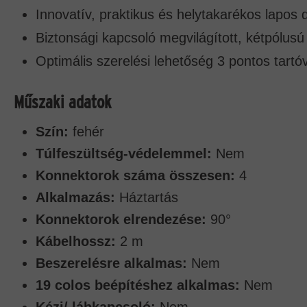
Innovatív, praktikus és helytakarékos lapos 
Biztonsági kapcsoló megvilágított, kétpólusú
Optimális szerelési lehetőség 3 pontos tartóv
Műszaki adatok
Szín:
fehér
Túlfeszültség-védelemmel:
Nem
Konnektorok száma összesen:
4
Alkalmazás:
Háztartás
Konnektorok elrendezése:
90°
Kábelhossz:
2 m
Beszerelésre alkalmas:
Nem
19 colos beépítéshez alkalmas:
Nem
Kézi/ lábkapcsoló:
Nem