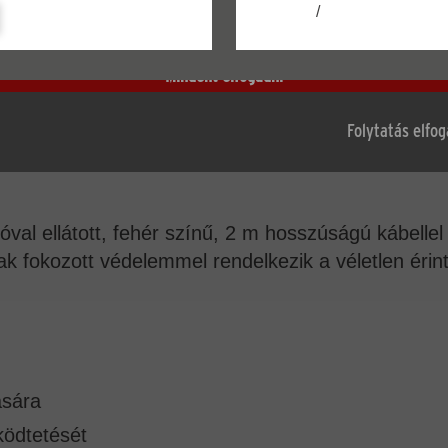
/
A beállítása
Mindent elfogadni
Tartozékok
Folytatás elfo
val ellátott, fehér színű, 2 m hosszúságú kábellel 
 fokozott védelemmel rendelkezik a véletlen érin
ására
ködtetését