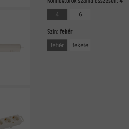
Konnektorok száma összesen:
4
4
6
Szín:
fehér
fehér
fekete