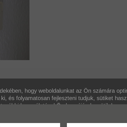
dekében, hogy weboldalunkat az Ön számára opti
 ki, és folyamatosan fejleszteni tudjuk, sütiket has
 további használatával Ön hozzájárul a sütik haszn
ől további információkat az adatvédelmi szabályzat