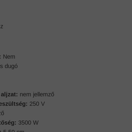
ez
:
Nem
s dugó
aljzat:
nem jellemző
eszültség:
250 V
ző
tőség:
3500 W
:
5,50 cm