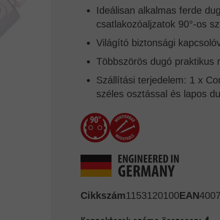
Ideálisan alkalmas ferde d
csatlakozóaljzatok 90°-os 
Világító biztonsági kapcsoló
Többszörös dugó praktikus r
Szállítási terjedelem: 1 x C
széles osztással és lapos d
Cikkszám
1153120100
EAN
400