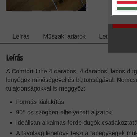
Leírás
Műszaki adatok
Letöltések
Leírás
A Comfort-Line 4 darabos, 4 darabos, lapos dugó
lenyűgöz minőségével és biztonságával. Nemcsak
tulajdonságokkal is meggyőz:
Formás kialakítás
90°-os szögben elhelyezett aljzatok
Ideálisan alkalmas ferde dugók csatlakoztat
A távolság lehetővé teszi a tápegységek mű