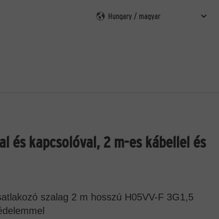
esés
l és kapcsolóval, 2 m-es kábellel és
satlakozó szalag 2 m hosszú H05VV-F 3G1,5
svédelemmel