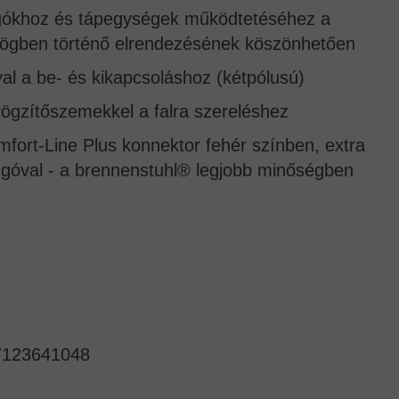
ugókhoz és tápegységek működtetéséhez a
szögben történő elrendezésének köszönhetően
val a be- és kikapcsoláshoz (kétpólusú)
ögzítőszemekkel a falra szereléshez
omfort-Line Plus konnektor fehér színben, extra
ugóval - a brennenstuhl® legjobb minőségben
7123641048