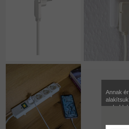
Annak ér
alakítsuk
weboldal
A sütikr
talál.