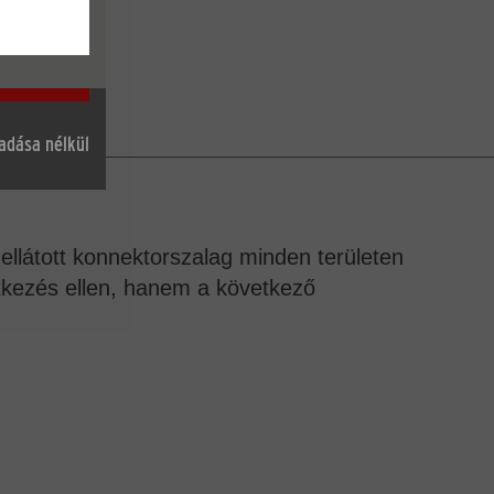
gadása nélkül
ellátott konnektorszalag minden területen
tkezés ellen, hanem a következő