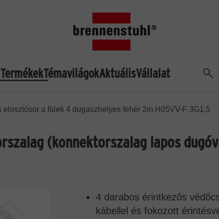
Termékek
Témavilágok
Aktuális
Vállalat
Ker
s elosztósor a fülek 4 dugaszhelyes fehér 2m H05VV-F 3G1,5
rszalag (konnektorszalag lapos dugóva
4 darabos érintkezős védőc
kábellel és fokozott érinté