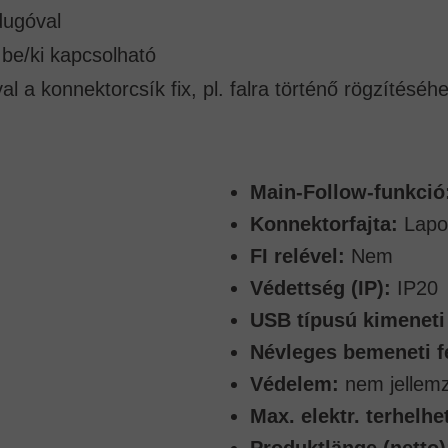
dugóval
 be/ki kapcsolható
al a konnektorcsík fix, pl. falra történő rögzítéséh
Main-Follow-funkció
Konnektorfajta:
Lapo
FI relével:
Nem
Védettség (IP):
IP20
USB típusú kimeneti 
Névleges bemeneti f
Védelem:
nem jellem
Max. elektr. terhelhe
Produktlänge (netto)