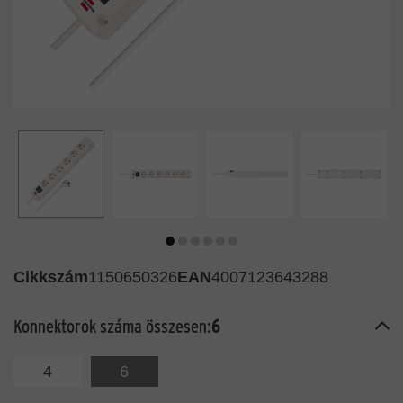
Cikkszám
1150650326
EAN
4007123643288
Konnektorok száma összesen:
6
4
6