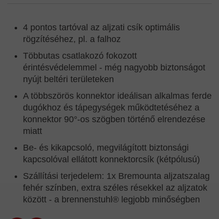
4 pontos tartóval az aljzati csík optimális
rögzítéséhez, pl. a falhoz
Többutas csatlakozó fokozott
érintésvédelemmel - még nagyobb biztonságot
nyújt beltéri területeken
A többszörös konnektor ideálisan alkalmas ferde
dugókhoz és tápegységek működtetéséhez a
konnektor 90°-os szögben történő elrendezése
miatt
Be- és kikapcsoló, megvilágított biztonsági
kapcsolóval ellátott konnektorcsík (kétpólusú)
Szállítási terjedelem: 1x Bremounta aljzatszalag
fehér színben, extra széles résekkel az aljzatok
között - a brennenstuhl® legjobb minőségben