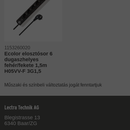
1153260020
Ecolor elosztósor 6
dugaszhelyes
fehér/fekete 1,5m
H05VV-F 3G1,5
Műszaki és színbeli változtatás jogát fenntartjuk
Lectra Technik AG
Blegistrasse 13
6340
Baar/ZG