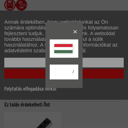
Annak érdekében, hogy weboldalunkat az Ön
számára optimálisan alakítsuk ki, és folyamatosan
fejleszteni tudjuk, sütiket használunk. A weboldal
további használatával Ön hozzájárul a sütik
használatához. A sütikről további információkat az
Leírás
adatvédelmi szabályzatunkban talál.
A beállítása
Műszaki adatok
/
Mindent elfogadni
Letöltések
Folytatás elfogadása nélkül
Tartozékok
Ez talán érdekelheti Önt