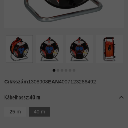
Cikkszám
1308908
EAN
4007123286492
Kábelhossz:
40 m
25 m
40 m