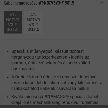
Kábelmegnevezése:
AT-N07V3V3-F 3G1,5
AT-
AT-
N07V3
N07V3
V3-F
V3-F
3G1,5
3G2,5
Speciális műanyagból készült dobtest
horganyzott tartószerkezeten - ideális az
iparban, építkezéseken és állandó kültéri
használatra
A Bretec® forgó érintkező rendszer lehetővé
teszi a kábeldob feltekerését vagy kitekerését a
csatlakoztatott kábelek csavarása nélkül
Kiváló minőségű BREMAXX® speciális kábel: -
Olajálló és mechanikailag rendkívül rugalmas -