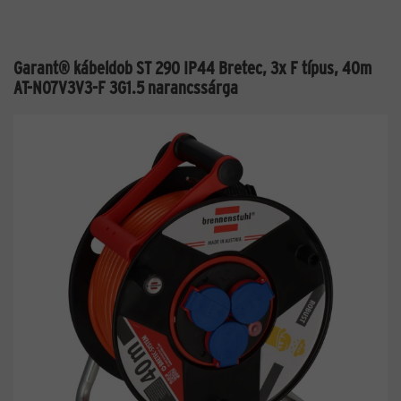
Garant® kábeldob ST 290 IP44 Bretec, 3x F típus, 40m
AT-N07V3V3-F 3G1.5 narancssárga