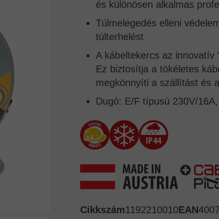
és különösen alkalmas profe
Túlmelegedés elleni védelem 
túlterhelést
A kábeltekercs az innovatív 
Ez biztosítja a tökéletes káb
megkönnyíti a szállítást és a
Dugó: E/F típusú 230V/16A, 
Cikkszám
1192210010
EAN
400