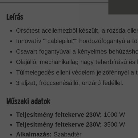
Leírás
Orsótest acéllemezből készült, a rozsda ell
Innovatív ""cablepilot"" hordozófogantyú a 
Csavart fogantyúval a kényelmes behúzásho
Olajálló, mechanikailag nagy teherbírású és h
Túlmelegedés elleni védelem jelzőfénnyel a 
3 aljzat, fröccsenésálló, önzáró fedéllel.
Műszaki adatok
Teljesítmény feltekerve 230V:
1000 W
Teljesítmény feltekerve 230V:
3500 W
Alkalmazás:
Szabadtér