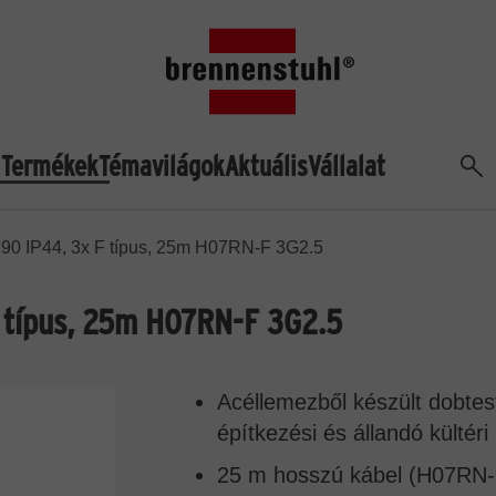
Termékek
Témavilágok
Aktuális
Vállalat
Ker
90 IP44, 3x F típus, 25m H07RN-F 3G2.5
 típus, 25m H07RN-F 3G2.5
Acéllemezből készült dobtest
építkezési és állandó kültéri
25 m hosszú kábel (H07RN-F