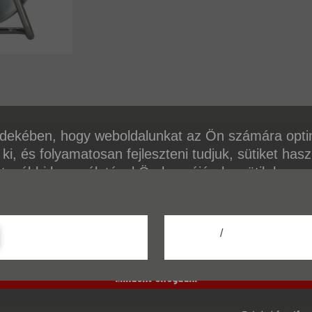
dekében, hogy weboldalunkat az Ön számára opti
 ki, és folyamatosan fejleszteni tudjuk, sütiket has
 további használatával Ön hozzájárul a sütik haszn
ől további információkat az adatvédelmi szabályzat
/
A beállítása
Mindent elfogadni