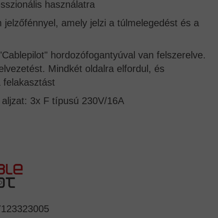
sszionális használatra
jelzőfénnyel, amely jelzi a túlmelegedést és a
"Cablepilot" hordozófogantyúval van felszerelve.
elvezetést. Mindkét oldalra elfordul, és
 felakasztást
aljzat: 3x F típusú 230V/16A
7123323005