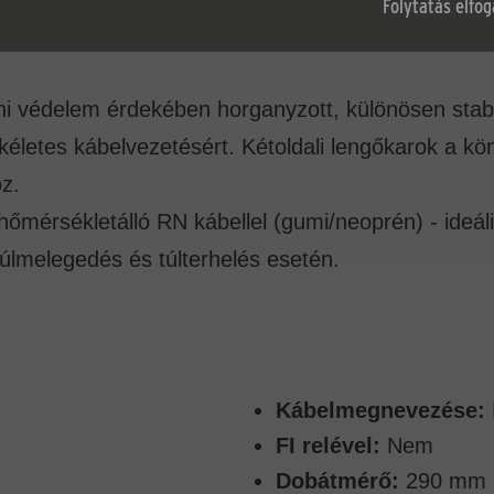
Folytatás elfo
eni védelem érdekében horganyzott, különösen stab
tökéletes kábelvezetésért. Kétoldali lengőkarok a 
z.
őmérsékletálló RN kábellel (gumi/neoprén) - ideális
túlmelegedés és túlterhelés esetén.
Kábelmegnevezése:
FI relével:
Nem
Dobátmérő:
290 mm