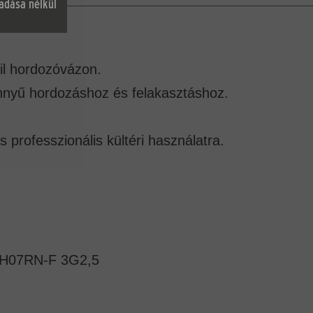
gadása nélkül
il hordozóvázon.
könnyű hordozáshoz és felakasztáshoz.
 professzionális kültéri használatra.
H07RN-F 3G2,5