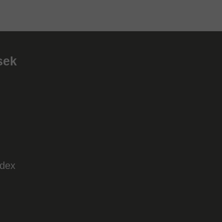
sek
ódex