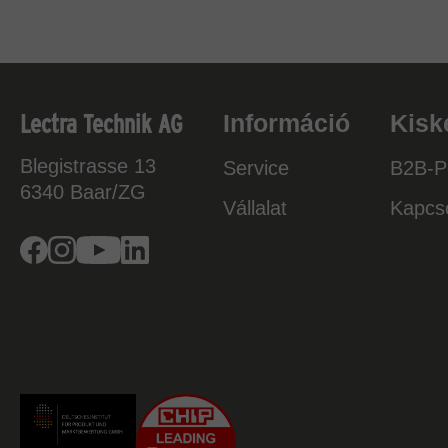
Lectra Technik AG
Információ
Kisk
Blegistrasse 13
Service
B2B-Po
6340
Baar/ZG
Vállalat
Kapcso
Facebook
Instagram
Youtube
Linkedin