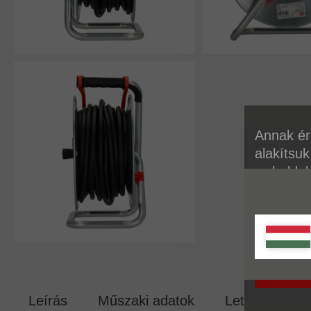
Annak ér
alakítsuk
weboldal
A sütikr
talál.
Leírás
Műszaki adatok
Letöltések