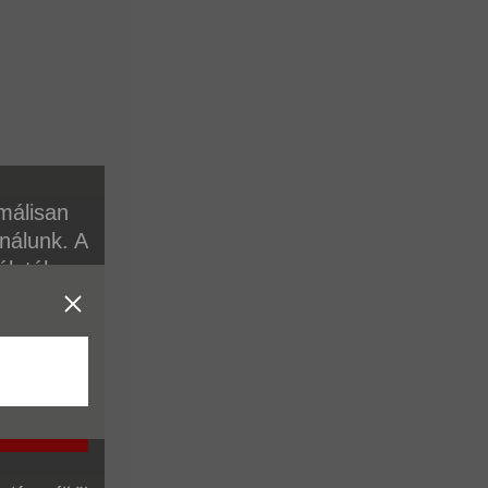
málisan
ználunk. A
álatához.
unkban