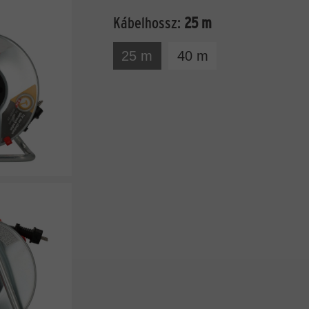
Kábelhossz:
25 m
25 m
40 m