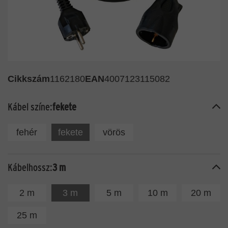
Cikkszám
1162180
EAN
4007123115082
Kábel színe:
fekete
fehér
fekete
vörös
Kábelhossz:
3 m
2 m
3 m
5 m
10 m
20 m
25 m