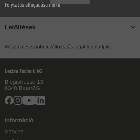
Folytatás elfogadása nélkül
Műszaki adatok
Letöltések
Műszaki és színbeli változtatás jogát fenntartjuk
Lectra Technik AG
Blegistrasse 13
6340
Baar/ZG
Facebook
Instagram
Youtube
Linkedin
Információ
Service